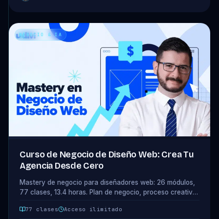
NEGOCIO & IA
Curso de Negocio de Diseño Web: Crea Tu
Agencia Desde Cero
Mastery de negocio para diseñadores web: 26 módulos,
77 clases, 13.4 horas. Plan de negocio, proceso creativo,
portafolios que venden y presupuestos profesionales.
77 clases
Acceso ilimitado
Acceso completo incluido en tu plan.