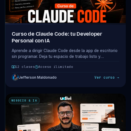
Curso de Claude Code: tu Developer
Personal con IA
Aprende a dirigir Claude Code desde la app de escritorio
sin programar. Deja tu espacio de trabajo listo y
construye 3 cosas reales: una automatización, un
12 clases
Acceso ilimitado
dashboard y una landing. 10 clases + 1 bonus.
Jefferson Maldonado
Ver curso →
NEGOCIO & IA