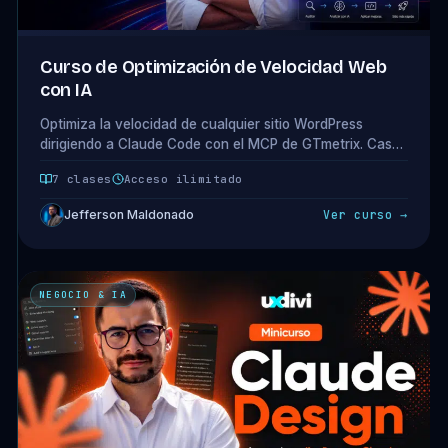
Curso de Optimización de Velocidad Web
con IA
Optimiza la velocidad de cualquier sitio WordPress
dirigiendo a Claude Code con el MCP de GTmetrix. Caso
real de D65 a A93, con los dos A98 falsos rechazados
7 clases
Acceso ilimitado
por el camino. 1 módulo · 7 clases · 2.2 horas.
Jefferson Maldonado
Ver curso →
NEGOCIO & IA