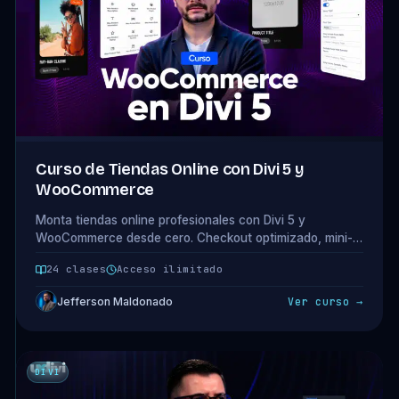
Curso de Tiendas Online con Divi 5 y
WooCommerce
Monta tiendas online profesionales con Divi 5 y
WooCommerce desde cero. Checkout optimizado, mini-
carrito, mega-menú, diseño del home y funcionalidades
24 clases
Acceso ilimitado
que convierten. 4 módulos · 24 clases.
Jefferson Maldonado
Ver curso →
DIVI