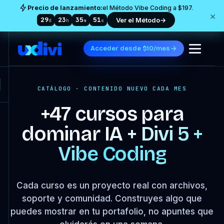
Precio de lanzamiento:
el Método Vibe Coding a $197.
×
29
23
35
49
Ver el Método
→
d
h
m
s
Acceder desde $10/mes
CATÁLOGO · CONTENIDO NUEVO CADA MES
+47 cursos para
dominar
IA + Divi 5 +
Vibe Coding
Cada curso es un proyecto real con archivos,
soporte y comunidad. Construyes algo que
puedes mostrar en tu portafolio, no apuntes que