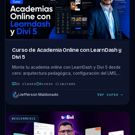
Curso de Academia Online con LearnDash y
Divi 5
Monta tu academia online con LearnDash y Divi 5 desde
cero: arquitectura pedagógica, configuración del LMS,
checkout, layout profesional del curso, dashboard del
26 clases
Acceso ilimitado
alumno y 4 modelos de monetización. 5 módulos · 26
clases.
Jefferson Maldonado
Ver curso →
WOOCOMMERCE