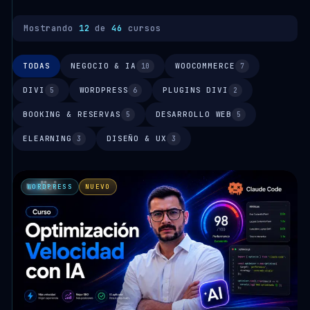
Mostrando
12
de
46
cursos
TODAS
NEGOCIO & IA
WOOCOMMERCE
10
7
DIVI
WORDPRESS
PLUGINS DIVI
5
6
2
BOOKING & RESERVAS
DESARROLLO WEB
5
5
ELEARNING
DISEÑO & UX
3
3
WORDPRESS
NUEVO