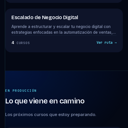
Escalado de Negocio Digital
Aprende a estructurar y escalar tu negocio digital con
estrategias enfocadas en la automatización de ventas,
fidelización de clientes y optimización de procesos.
4
Ver ruta →
CURSOS
Descubre cómo atraer clientes premium, ofrecer upsells
estratégicos y delegar tareas para aumentar tus
ingresos sin sobrecargarte.
EN PRODUCCIÓN
Lo que viene en camino
Los próximos cursos que estoy preparando.