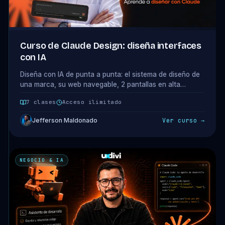
Curso de Claude Design: diseña interfaces
con IA
Diseña con IA de punta a punta: el sistema de diseño de
una marca, su web navegable, 2 pantallas en alta
fidelidad y la propuesta que cierra al cliente. Minicurso
7 clases
Acceso ilimitado
de 6 clases con Claude Design.
Jefferson Maldonado
Ver curso →
NEGOCIO & IA