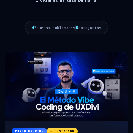
olvidarás en una semana.
47
9
cursos publicados
categorías
CURSO PREMIUM
★ DESTACADO