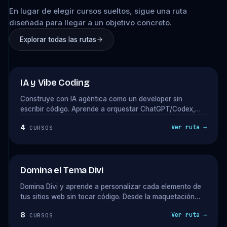
En lugar de elegir cursos sueltos, sigue una ruta
diseñada para llegar a un objetivo concreto.
Explorar todas las rutas
★ NUEVA RUTA
IA y Vibe Coding
Construye con IA agéntica como un developer sin
escribir código. Aprende a orquestar ChatGPT/Codex,
Claude Design y Claude Code para crear plugins,
4
Ver ruta →
CURSOS
integraciones y productos digitales que puedas vender
como consultor. La ruta que cierra con el Método Vibe
Coding en septiembre.
Domina el Tema Divi
Domina Divi y aprende a personalizar cada elemento de
tus sitios web sin tocar código. Desde la maquetación
avanzada con el Divi Builder, hasta la integración de
8
Ver ruta →
CURSOS
efectos visuales y optimización de velocidad, todo lo que
necesitas para diseñar proyectos web profesionales.