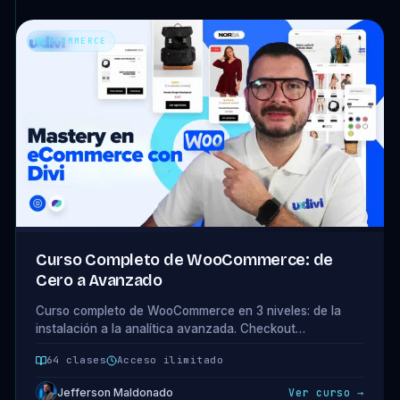
WOOCOMMERCE
Curso Completo de WooCommerce: de
Cero a Avanzado
Curso completo de WooCommerce en 3 niveles: de la
instalación a la analítica avanzada. Checkout
optimizado, carritos recuperados, productos variables,
64 clases
Acceso ilimitado
snippets y Metorik. 14 módulos · 64 clases.
Jefferson Maldonado
Ver curso →