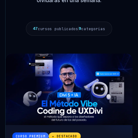
olvidarás en una semana.
47
9
cursos publicados
categorías
CURSO PREMIUM
★ DESTACADO