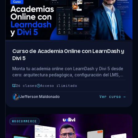
Curso de Academia Online con LearnDash y
Divi 5
Monta tu academia online con LearnDash y Divi 5 desde
cero: arquitectura pedagógica, configuración del LMS,
checkout, layout profesional del curso, dashboard del
26 clases
Acceso ilimitado
alumno y 4 modelos de monetización. 5 módulos · 26
clases.
Jefferson Maldonado
Ver curso →
WOOCOMMERCE