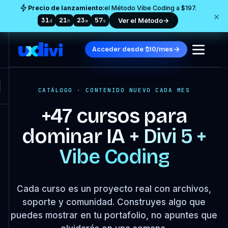
Precio de lanzamiento:
el Método Vibe Coding a $197.
×
31
21
23
55
Ver el Método
→
d
h
m
s
Acceder desde $10/mes
CATÁLOGO · CONTENIDO NUEVO CADA MES
+47 cursos para
dominar
IA + Divi 5 +
Vibe Coding
Cada curso es un proyecto real con archivos,
soporte y comunidad. Construyes algo que
puedes mostrar en tu portafolio, no apuntes que