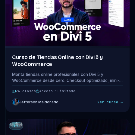
Curso de Tiendas Online con Divi 5 y
WooCommerce
Monta tiendas online profesionales con Divi 5 y
WooCommerce desde cero. Checkout optimizado, mini-
carrito, mega-menú, diseño del home y funcionalidades
24 clases
Acceso ilimitado
que convierten. 4 módulos · 24 clases.
Jefferson Maldonado
Ver curso →
DIVI