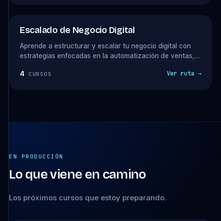
Escalado de Negocio Digital
Aprende a estructurar y escalar tu negocio digital con
estrategias enfocadas en la automatización de ventas,
fidelización de clientes y optimización de procesos.
4
Ver ruta →
CURSOS
Descubre cómo atraer clientes premium, ofrecer upsells
estratégicos y delegar tareas para aumentar tus
ingresos sin sobrecargarte.
EN PRODUCCIÓN
Lo que viene en camino
Los próximos cursos que estoy preparando.