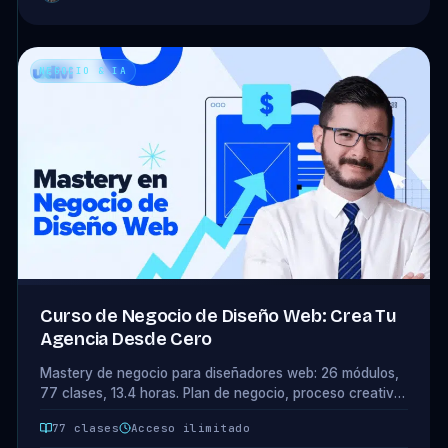
NEGOCIO & IA
Curso de Negocio de Diseño Web: Crea Tu
Agencia Desde Cero
Mastery de negocio para diseñadores web: 26 módulos,
77 clases, 13.4 horas. Plan de negocio, proceso creativo,
portafolios que venden y presupuestos profesionales.
77 clases
Acceso ilimitado
Acceso completo incluido en tu plan.