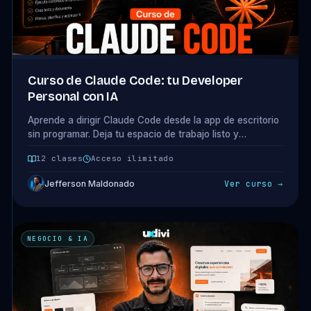
Curso de Claude Code: tu Developer
Personal con IA
Aprende a dirigir Claude Code desde la app de escritorio
sin programar. Deja tu espacio de trabajo listo y
construye 3 cosas reales: una automatización, un
12 clases
Acceso ilimitado
dashboard y una landing. 10 clases + 1 bonus.
Jefferson Maldonado
Ver curso →
NEGOCIO & IA