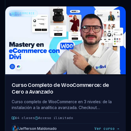
WOOCOMMERCE
Curso Completo de WooCommerce: de
Cero a Avanzado
Curso completo de WooCommerce en 3 niveles: de la
instalación a la analítica avanzada. Checkout
optimizado, carritos recuperados, productos variables,
64 clases
Acceso ilimitado
snippets y Metorik. 14 módulos · 64 clases.
Jefferson Maldonado
Ver curso →