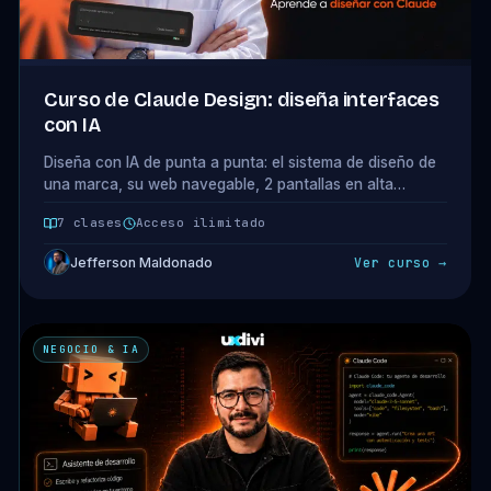
Curso de Claude Design: diseña interfaces
con IA
Diseña con IA de punta a punta: el sistema de diseño de
una marca, su web navegable, 2 pantallas en alta
fidelidad y la propuesta que cierra al cliente. Minicurso
7 clases
Acceso ilimitado
de 6 clases con Claude Design.
Jefferson Maldonado
Ver curso →
NEGOCIO & IA