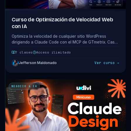
Curso de Optimización de Velocidad Web
con IA
Optimiza la velocidad de cualquier sitio WordPress
dirigiendo a Claude Code con el MCP de GTmetrix. Caso
real de D65 a A93, con los dos A98 falsos rechazados
7 clases
Acceso ilimitado
por el camino. 1 módulo · 7 clases · 2.2 horas.
Jefferson Maldonado
Ver curso →
NEGOCIO & IA