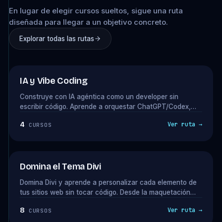
En lugar de elegir cursos sueltos, sigue una ruta
diseñada para llegar a un objetivo concreto.
Explorar todas las rutas
★ NUEVA RUTA
IA y Vibe Coding
Construye con IA agéntica como un developer sin
escribir código. Aprende a orquestar ChatGPT/Codex,
Claude Design y Claude Code para crear plugins,
4
Ver ruta →
CURSOS
integraciones y productos digitales que puedas vender
como consultor. La ruta que cierra con el Método Vibe
Coding en septiembre.
Domina el Tema Divi
Domina Divi y aprende a personalizar cada elemento de
tus sitios web sin tocar código. Desde la maquetación
avanzada con el Divi Builder, hasta la integración de
8
Ver ruta →
CURSOS
efectos visuales y optimización de velocidad, todo lo que
necesitas para diseñar proyectos web profesionales.