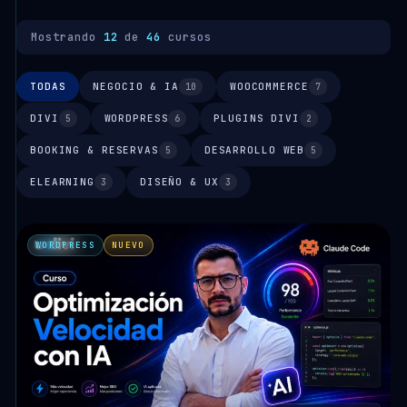
Mostrando
12
de
46
cursos
TODAS
NEGOCIO & IA
WOOCOMMERCE
10
7
DIVI
WORDPRESS
PLUGINS DIVI
5
6
2
BOOKING & RESERVAS
DESARROLLO WEB
5
5
ELEARNING
DISEÑO & UX
3
3
WORDPRESS
NUEVO