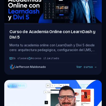
Curso de Academia Online con LearnDash y
Divi 5
Monta tu academia online con LearnDash y Divi 5 desde
cero: arquitectura pedagógica, configuración del LMS,
checkout, layout profesional del curso, dashboard del
26 clases
Acceso ilimitado
alumno y 4 modelos de monetización. 5 módulos · 26
clases.
Jefferson Maldonado
Ver curso →
WORDPRESS