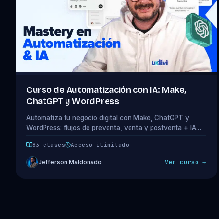
Curso de Automatización con IA: Make,
ChatGPT y WordPress
Automatiza tu negocio digital con Make, ChatGPT y
WordPress: flujos de preventa, venta y postventa + IA
para contenido y análisis. 16 módulos · 83 clases.
83 clases
Acceso ilimitado
Jefferson Maldonado
Ver curso →