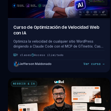
Curso de Optimización de Velocidad Web
con IA
Optimiza la velocidad de cualquier sitio WordPress
dirigiendo a Claude Code con el MCP de GTmetrix. Caso
real de D65 a A93, con los dos A98 falsos rechazados
7 clases
Acceso ilimitado
por el camino. 1 módulo · 7 clases · 2.2 horas.
Jefferson Maldonado
Ver curso →
NEGOCIO & IA