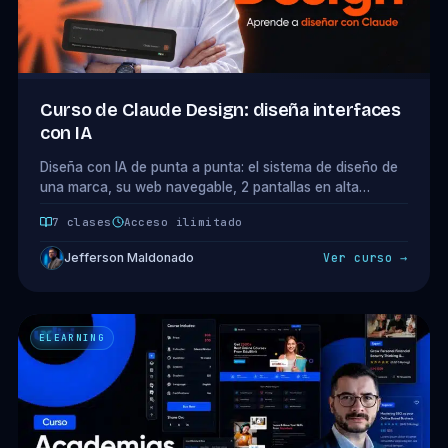
Curso de Claude Design: diseña interfaces
con IA
Diseña con IA de punta a punta: el sistema de diseño de
una marca, su web navegable, 2 pantallas en alta
fidelidad y la propuesta que cierra al cliente. Minicurso
7 clases
Acceso ilimitado
de 6 clases con Claude Design.
Jefferson Maldonado
Ver curso →
ELEARNING