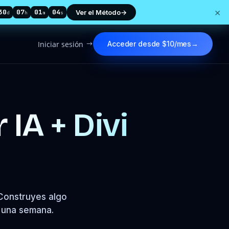
×
30
07
01
02
Ver el Método
→
d
h
m
s
Iniciar sesión
Acceder desde $10/mes
→
$
r
IA + Divi
Construyes algo
n una semana.