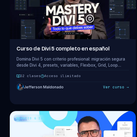
Curso de Divi 5 completo en español
Domina Divi 5 con criterio profesional: migración segura
desde Divi 4, presets, variables, Flexbox, Grid, Loop
Builder y rendimiento aplicado a proyectos reales.
32 clases
Acceso ilimitado
Jefferson Maldonado
Ver curso →
NEGOCIO & IA