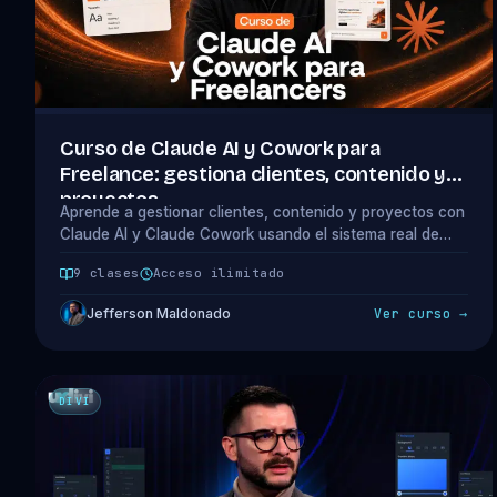
Curso de Claude AI y Cowork para
Freelance: gestiona clientes, contenido y
proyectos
Aprende a gestionar clientes, contenido y proyectos con
Claude AI y Claude Cowork usando el sistema real de
Jefferson. 9 clases, 7 descargables y prompts listos para
9 clases
Acceso ilimitado
copiar.
Jefferson Maldonado
Ver curso →
DIVI