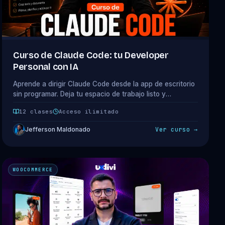
Curso de Claude Code: tu Developer
Personal con IA
Aprende a dirigir Claude Code desde la app de escritorio
sin programar. Deja tu espacio de trabajo listo y
construye 3 cosas reales: una automatización, un
12 clases
Acceso ilimitado
dashboard y una landing. 10 clases + 1 bonus.
Jefferson Maldonado
Ver curso →
WOOCOMMERCE