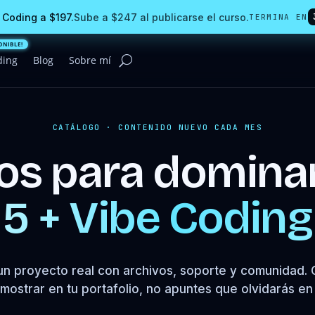
 Coding a $197.
Sube a $247 al publicarse el curso.
TERMINA EN
ding
Blog
Sobre mí
CATÁLOGO · CONTENIDO NUEVO CADA MES
sos para domina
5 + Vibe Coding
un proyecto real con archivos, soporte y comunidad. 
ostrar en tu portafolio, no apuntes que olvidarás e