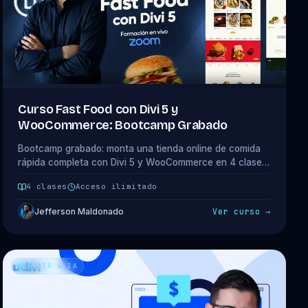
Curso Fast Food con Divi 5 y
WooCommerce: Bootcamp Grabado
Bootcamp grabado: monta una tienda online de comida
rápida completa con Divi 5 y WooCommerce en 4 clases
prácticas. Un proyecto real de extremo a extremo.
4 clases
Acceso ilimitado
Jefferson Maldonado
Ver curso →
NEGOCIO & IA