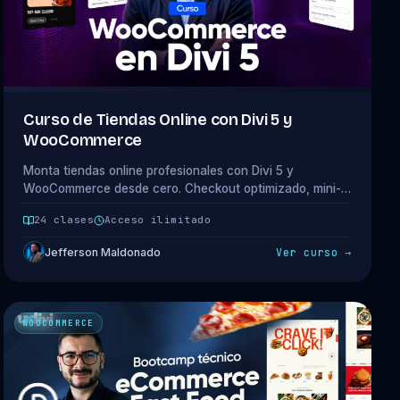
Curso de Tiendas Online con Divi 5 y
WooCommerce
Monta tiendas online profesionales con Divi 5 y
WooCommerce desde cero. Checkout optimizado, mini-
carrito, mega-menú, diseño del home y funcionalidades
24 clases
Acceso ilimitado
que convierten. 4 módulos · 24 clases.
Jefferson Maldonado
Ver curso →
WOOCOMMERCE