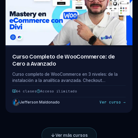
Curso Completo de WooCommerce: de
Cero a Avanzado
Curso completo de WooCommerce en 3 niveles: de la
instalación a la analítica avanzada. Checkout
optimizado, carritos recuperados, productos variables,
64 clases
Acceso ilimitado
snippets y Metorik. 14 módulos · 64 clases.
Jefferson Maldonado
Ver curso →
Ver más cursos