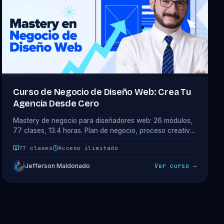
Curso de Negocio de Diseño Web: Crea Tu
Agencia Desde Cero
Mastery de negocio para diseñadores web: 26 módulos,
77 clases, 13.4 horas. Plan de negocio, proceso creativo,
portafolios que venden y presupuestos profesionales.
77 clases
Acceso ilimitado
Acceso completo incluido en tu plan.
Jefferson Maldonado
Ver curso →