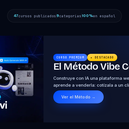
47
9
100%
cursos publicados
categorías
en español
CURSO PREMIUM
★ DESTACADO
El Método Vibe 
Construye con IA una plataforma web
aprende a venderla: cotízala a un c
Ver el Método →