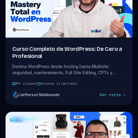
Curso Completo de WordPress: De Cero a
Profesional
Domina WordPress desde hosting hasta Multisite:
seguridad, mantenimiento, Full Site Editing, CPTs y
taxonomías personalizadas. 19 módulos · 99 clases.
99 clases
Acceso ilimitado
Jefferson Maldonado
Ver curso →
WOOCOMMERCE