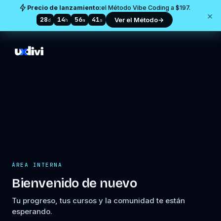
Precio de lanzamiento:
el Método Vibe Coding a $197.
×
28
14
56
41
Ver el Método
→
d
h
m
s
ÁREA INTERNA
Bienvenido de nuevo
Tu progreso, tus cursos y la comunidad te están
esperando.