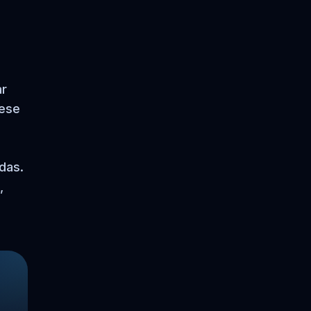
ar
 ese
 das.
,