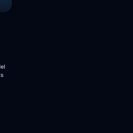
el
ts