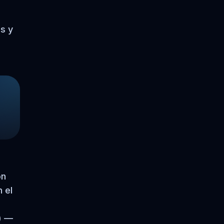
s y
ón
 el
) —