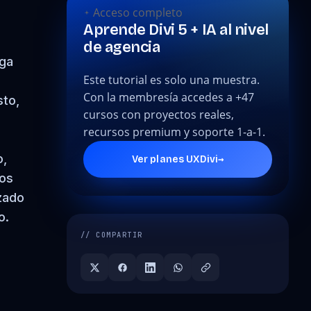
Acceso completo
Aprende Divi 5 + IA al nivel
de agencia
ega
Este tutorial es solo una muestra.
Con la membresía accedes a +47
sto,
cursos con proyectos reales,
recursos premium y soporte 1-a-1.
o,
→
Ver planes UXDivi
sos
zado
o.
// COMPARTIR