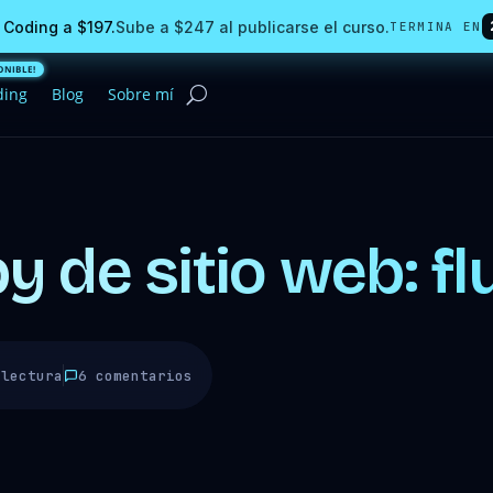
 Coding a $197.
Sube a $247 al publicarse el curso.
TERMINA EN
ding
Blog
Sobre mí
 de sitio web: flu
 lectura
6 comentarios