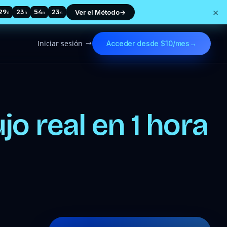
×
29
23
54
21
Ver el Método
→
d
h
m
s
Iniciar sesión
Acceder desde $10/mes
→
$
jo real en 1 hora