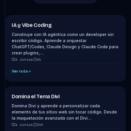
NUEVA RUTA
IA y Vibe Coding
INTERMEDIO
Construye con IA agéntica como un developer sin
escribir código. Aprende a orquestar
ChatGPT/Codex, Claude Design y Claude Code para
crear plugins,…
4 cursos
6h
Ver ruta
Domina el Tema Divi
Domina Divi y aprende a personalizar cada
elemento de tus sitios web sin tocar código. Desde
la maquetación avanzada con el Divi…
6 cursos
34h