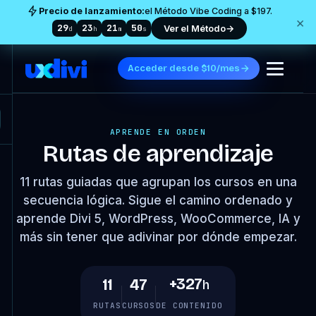
Precio de lanzamiento:
el Método Vibe Coding a $197.
×
29
23
21
50
Ver el Método
→
d
h
m
s
Acceder desde $10/mes
APRENDE EN ORDEN
Rutas de aprendizaje
11 rutas guiadas que agrupan los cursos en una
secuencia lógica. Sigue el camino ordenado y
aprende Divi 5, WordPress, WooCommerce, IA y
más sin tener que adivinar por dónde empezar.
+327
11
47
h
RUTAS
CURSOS
DE CONTENIDO