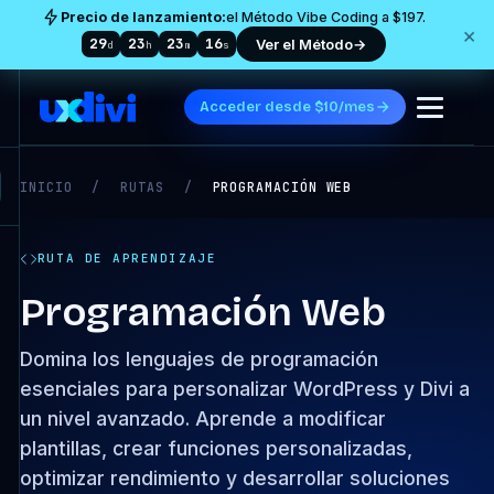
Precio de lanzamiento:
el Método Vibe Coding a $197.
×
29
23
23
15
Ver el Método
→
d
h
m
s
Acceder desde $10/mes
INICIO
/
RUTAS
/
PROGRAMACIÓN WEB
RUTA DE APRENDIZAJE
Programación Web
Domina los lenguajes de programación
esenciales para personalizar WordPress y Divi a
un nivel avanzado. Aprende a modificar
plantillas, crear funciones personalizadas,
optimizar rendimiento y desarrollar soluciones