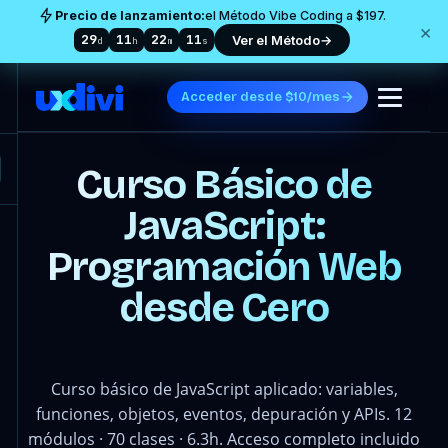
Precio de lanzamiento:
el Método Vibe Coding a $197.
×
29
11
22
05
Ver el Método
→
d
h
m
s
Acceder desde $10/mes
Curso Básico de
JavaScript:
Programación Web
desde Cero
Curso básico de JavaScript aplicado: variables,
funciones, objetos, eventos, depuración y APIs. 12
módulos · 70 clases · 6.3h. Acceso completo incluido