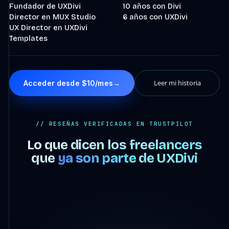
Fundador de UXDivi
10 años con Divi
Director en MUX Studio
6 años con UXDivi
UX Director en UXDivi
Templates
Leer mi historia
Acceder desde $10/mes
→
// RESEÑAS VERIFICADAS EN TRUSTPILOT
Lo que dicen los freelancers
que
ya son parte
de UXDivi
4:07