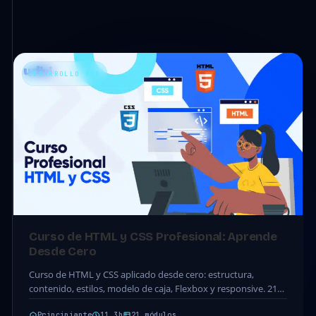
DESARROLLO WEB
Curso de HTML y CSS Profesional: Aprende
Desde Cero
Curso de HTML y CSS aplicado desde cero: estructura,
contenido, estilos, modelo de caja, Flexbox y responsive. 21
módulos · 66 clases · 11.3h.…
Principiante
11.3h
21 módulos