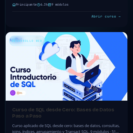
Principante
6.3h
9 módulos
Abrir curso →
DESARROLLO WEB
Curso de SQL desde Cero: Bases de Datos
Paso a Paso
Curso aplicado de SQL desde cero: bases de datos, consultas,
joins, índices, agrupamiento y Transact SQL. 9 módulos · 51