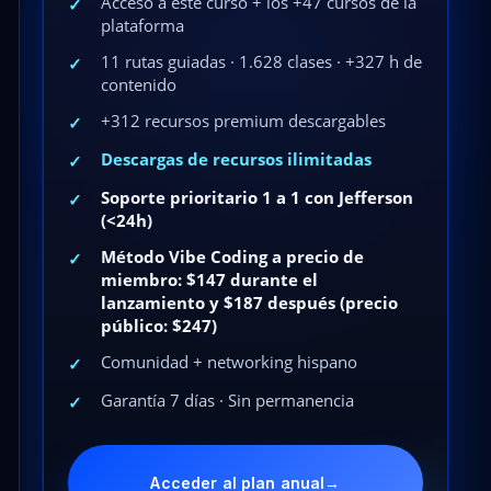
Acceso a este curso + los +47 cursos de la
✓
plataforma
11 rutas guiadas · 1.628 clases · +327 h de
✓
contenido
+312 recursos premium descargables
✓
Descargas de recursos ilimitadas
✓
Soporte prioritario 1 a 1 con Jefferson
✓
(<24h)
Método Vibe Coding a precio de
✓
miembro: $147 durante el
lanzamiento y $187 después (precio
público: $247)
Comunidad + networking hispano
✓
Garantía 7 días · Sin permanencia
✓
Acceder al plan anual
→