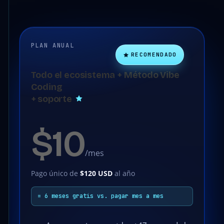
PLAN ANUAL
RECOMENDADO
Todo el ecosistema + Método Vibe
Coding
+ soporte
$10
/mes
Pago único de
$120 USD
al año
= 6 meses gratis vs. pagar mes a mes