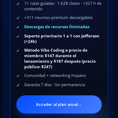
11 rutas guiadas · 1.628 clases · +327 h de
✓
contenido
+311 recursos premium descargables
✓
Descargas de recursos ilimitadas
✓
Soporte prioritario 1 a 1 con Jefferson
✓
(<24h)
Método Vibe Coding a precio de
✓
miembro: $147 durante el
lanzamiento y $187 después (precio
público: $247)
Comunidad + networking hispano
✓
Garantía 7 días · Sin permanencia
✓
Acceder al plan anual
→