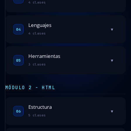
4 clases
Lenguajes
▾
04
4 clases
Herramientas
▾
05
3 clases
MÓDULO 2 - HTML
Estructura
▾
06
5 clases