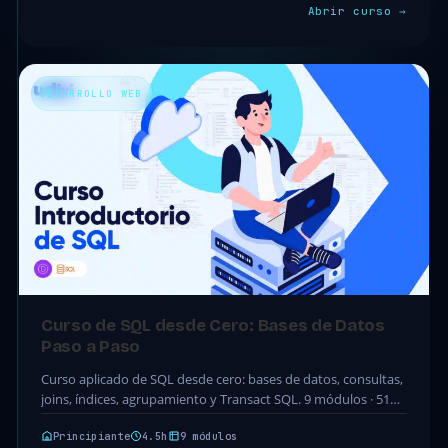
Abrir curso →
DESARROLLO WEB
Curso de SQL desde Cero: Bases de Datos
Paso a Paso
Curso aplicado de SQL desde cero: bases de datos, consultas,
joins, índices, agrupamiento y Transact SQL. 9 módulos · 51
clases · 4.5h. Acceso…
Principiante
4.5h
9 módulos