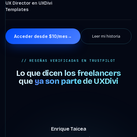
UX Director en UXDivi
Templates
Leer mi historia
Acceder desde $10/mes
→
// RESEÑAS VERIFICADAS EN TRUSTPILOT
Lo que dicen los freelancers
que
ya son parte
de UXDivi
4:07
Enrique Taicea