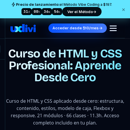
Precio de lanzamiento:
el Método Vibe Coding a $197.
×
31
00
36
52
Ver el Método
→
d
h
m
s
Acceder desde $10/mes
Curso de HTML y CSS
Profesional: Aprende
Desde Cero
Curso de HTML y CSS aplicado desde cero: estructura,
contenido, estilos, modelo de caja, Flexbox y
responsive. 21 módulos · 66 clases · 11.3h. Acceso
completo incluido en tu plan.