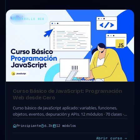
DESARROLLO WEB
Curso Básico de JavaScript: Programación
Web desde Cero
Curso básico de JavaScript aplicado: variables, funciones,
objetos, eventos, depuración y APIs. 12 módulos · 70 clases ·
6.3h. Acceso completo incluido en tu…
Principiante
6.3h
12 módulos
Abrir curso →