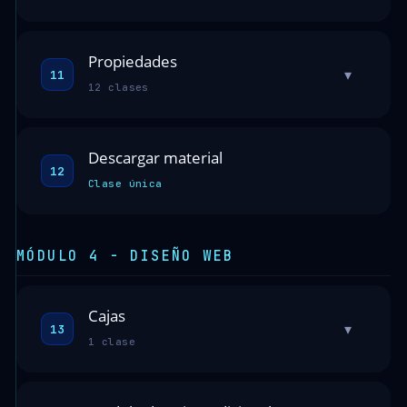
Propiedades
▾
11
12 clases
Descargar material
12
Clase única
MÓDULO 4 - DISEÑO WEB
Cajas
▾
13
1 clase