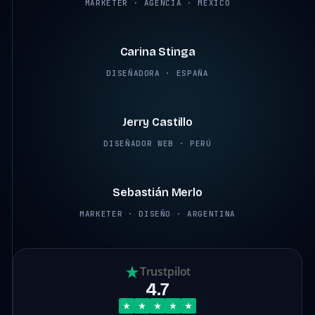
MARKETER · AGENCIA · MÉXICO
2:45
Carina Stinga
DISEÑADORA · ESPAÑA
2:38
Jerry Castillo
DISEÑADOR WEB · PERÚ
2:12
Sebastián Merlo
MARKETER · DISEÑO · ARGENTINA
Trustpilot
4.7