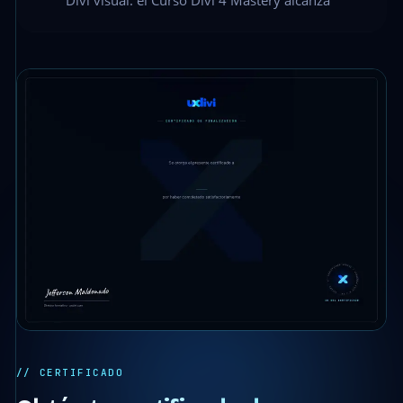
Divi visual: el Curso Divi 4 Mastery alcanza
// CERTIFICADO