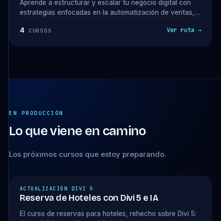
Aprende a estructurar y escalar tu negocio digital con
estrategias enfocadas en la automatización de ventas,
fidelización de clientes y optimización de procesos.
4
Ver ruta →
CURSOS
Descubre cómo atraer clientes premium, ofrecer upsells
estratégicos y delegar tareas para aumentar tus
ingresos sin sobrecargarte.
EN PRODUCCIÓN
Lo que viene en camino
Los próximos cursos que estoy preparando.
ACTUALIZACIÓN DIVI 5
Reserva de Hoteles con Divi 5 e IA
El curso de reservas para hoteles, rehecho sobre Divi 5: