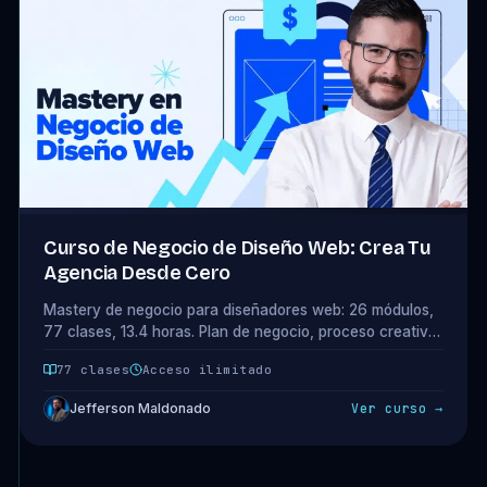
Curso de Negocio de Diseño Web: Crea Tu
Agencia Desde Cero
Mastery de negocio para diseñadores web: 26 módulos,
77 clases, 13.4 horas. Plan de negocio, proceso creativo,
portafolios que venden y presupuestos profesionales.
77 clases
Acceso ilimitado
Acceso completo incluido en tu plan.
Jefferson Maldonado
Ver curso →