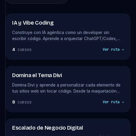
★ NUEVA RUTA
IA y Vibe Coding
Construye con IA agéntica como un developer sin
escribir código. Aprende a orquestar ChatGPT/Codex,
Claude Design y Claude Code para crear plugins,
4
Ver ruta →
CURSOS
integraciones y productos digitales que puedas vender
como consultor. La ruta que cierra con el Método Vibe
Coding en septiembre.
Domina el Tema Divi
Domina Divi y aprende a personalizar cada elemento de
tus sitios web sin tocar código. Desde la maquetación
avanzada con el Divi Builder, hasta la integración de
8
Ver ruta →
CURSOS
efectos visuales y optimización de velocidad, todo lo que
necesitas para diseñar proyectos web profesionales.
Escalado de Negocio Digital