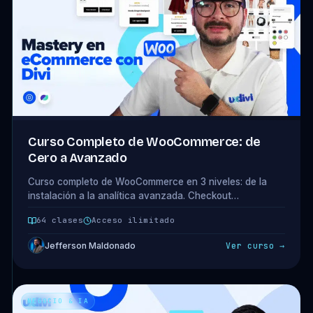
Curso Completo de WooCommerce: de
Cero a Avanzado
Curso completo de WooCommerce en 3 niveles: de la
instalación a la analítica avanzada. Checkout
optimizado, carritos recuperados, productos variables,
64 clases
Acceso ilimitado
snippets y Metorik. 14 módulos · 64 clases.
Jefferson Maldonado
Ver curso →
NEGOCIO & IA