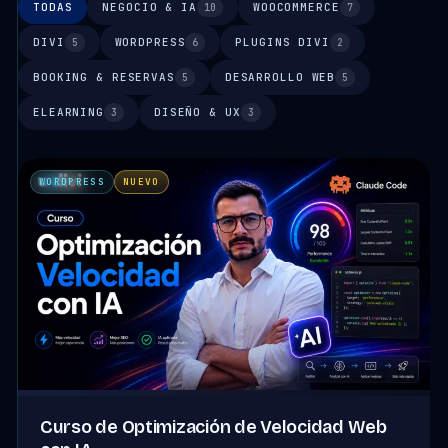
TODAS
NEGOCIO & IA
WOOCOMMERCE
10
7
DIVI
WORDPRESS
PLUGINS DIVI
5
6
2
BOOKING & RESERVAS
DESARROLLO WEB
5
5
ELEARNING
DISEÑO & UX
3
3
WORDPRESS
NUEVO
Curso de Optimización de Velocidad Web