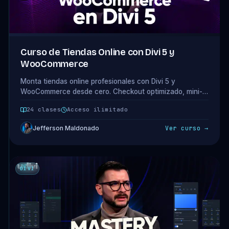
Curso de Tiendas Online con Divi 5 y
WooCommerce
Monta tiendas online profesionales con Divi 5 y
WooCommerce desde cero. Checkout optimizado, mini-
carrito, mega-menú, diseño del home y funcionalidades
24 clases
Acceso ilimitado
que convierten. 4 módulos · 24 clases.
Jefferson Maldonado
Ver curso →
DIVI