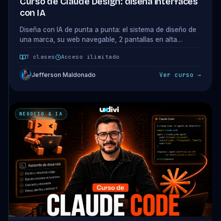
Curso de Claude Design: diseña interfaces
con IA
Diseña con IA de punta a punta: el sistema de diseño de
una marca, su web navegable, 2 pantallas en alta
fidelidad y la propuesta que cierra al cliente. Minicurso
7 clases
Acceso ilimitado
de 6 clases con Claude Design.
Jefferson Maldonado
Ver curso →
NEGOCIO & IA