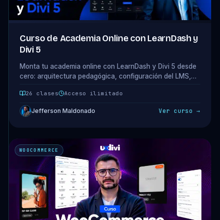
Curso de Academia Online con LearnDash y
Divi 5
Monta tu academia online con LearnDash y Divi 5 desde
cero: arquitectura pedagógica, configuración del LMS,
checkout, layout profesional del curso, dashboard del
26 clases
Acceso ilimitado
alumno y 4 modelos de monetización. 5 módulos · 26
clases.
Jefferson Maldonado
Ver curso →
WOOCOMMERCE