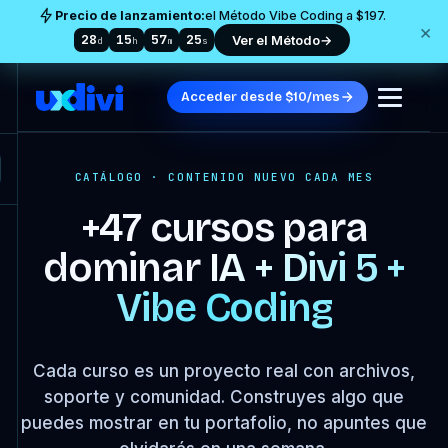
Precio de lanzamiento:
el Método Vibe Coding a $197.
×
28
15
57
23
Ver el Método
→
d
h
m
s
Acceder desde $10/mes
CATÁLOGO · CONTENIDO NUEVO CADA MES
+47 cursos para
dominar
IA + Divi 5 +
Vibe Coding
Cada curso es un proyecto real con archivos,
soporte y comunidad. Construyes algo que
puedes mostrar en tu portafolio, no apuntes que