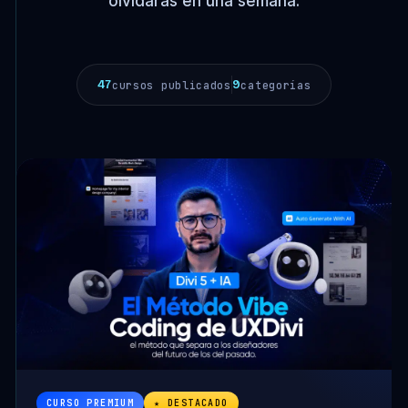
olvidarás en una semana.
47
9
cursos publicados
categorías
CURSO PREMIUM
★ DESTACADO