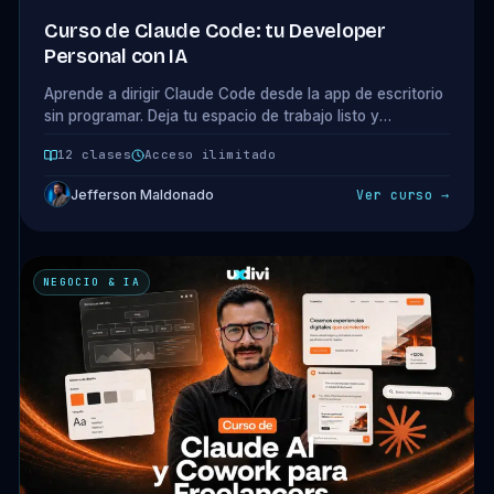
Curso de Claude Code: tu Developer
Personal con IA
Aprende a dirigir Claude Code desde la app de escritorio
sin programar. Deja tu espacio de trabajo listo y
construye 3 cosas reales: una automatización, un
12 clases
Acceso ilimitado
dashboard y una landing. 10 clases + 1 bonus.
Jefferson Maldonado
Ver curso →
NEGOCIO & IA