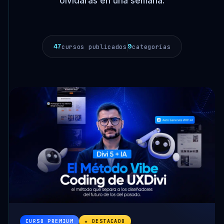
olvidarás en una semana.
47
9
cursos publicados
categorías
CURSO PREMIUM
★ DESTACADO