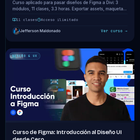
Curso aplicado para pasar diseños de Figma a Divi: 3
módulos, 11 clases, 3.3 horas. Exportar assets, maquetar
el proyecto, ajustes responsive y publicación. Acceso
11 clases
Acceso ilimitado
completo incluido en tu plan.
Jefferson Maldonado
Ver curso →
DISEÑO & UX
Curso de Figma: Introducción al Diseño UI
desde Cero