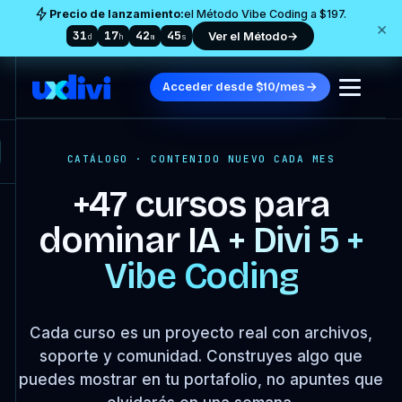
Precio de lanzamiento:
el Método Vibe Coding a $197.
×
31
17
42
44
Ver el Método
→
d
h
m
s
Acceder desde $10/mes
CATÁLOGO · CONTENIDO NUEVO CADA MES
+47 cursos para
dominar
IA + Divi 5 +
Vibe Coding
Cada curso es un proyecto real con archivos,
soporte y comunidad. Construyes algo que
puedes mostrar en tu portafolio, no apuntes que