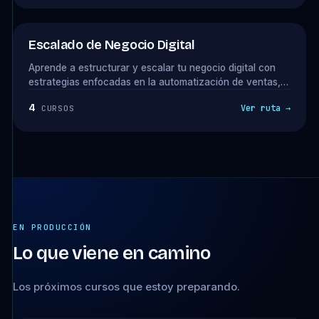
necesitas para diseñar proyectos web profesionales.
Escalado de Negocio Digital
Aprende a estructurar y escalar tu negocio digital con
estrategias enfocadas en la automatización de ventas,
fidelización de clientes y optimización de procesos.
4
Ver ruta →
CURSOS
Descubre cómo atraer clientes premium, ofrecer upsells
estratégicos y delegar tareas para aumentar tus
ingresos sin sobrecargarte.
EN PRODUCCIÓN
Lo que viene en camino
Los próximos cursos que estoy preparando.