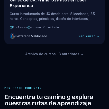
Curso de UX: Primeros Pasos en User
Experience
Curso introductorio de UX desde cero: 8 lecciones, 2.5
horas. Conceptos, principios, diseño de interfaces,
recursos UX, carreras y metodología. Acceso completo
8 clases
Acceso ilimitado
incluido en tu plan.
Jefferson Maldonado
Ver curso →
Archivo de cursos · 3 anteriores →
POR DÓNDE COMENZAR
Encuentra tu camino y explora
nuestras rutas de aprendizaje