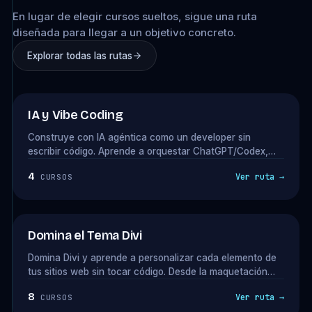
En lugar de elegir cursos sueltos, sigue una ruta
diseñada para llegar a un objetivo concreto.
Explorar todas las rutas
★ NUEVA RUTA
IA y Vibe Coding
Construye con IA agéntica como un developer sin
escribir código. Aprende a orquestar ChatGPT/Codex,
Claude Design y Claude Code para crear plugins,
4
Ver ruta →
CURSOS
integraciones y productos digitales que puedas vender
como consultor. La ruta que cierra con el Método Vibe
Coding en septiembre.
Domina el Tema Divi
Domina Divi y aprende a personalizar cada elemento de
tus sitios web sin tocar código. Desde la maquetación
avanzada con el Divi Builder, hasta la integración de
8
Ver ruta →
CURSOS
efectos visuales y optimización de velocidad, todo lo que