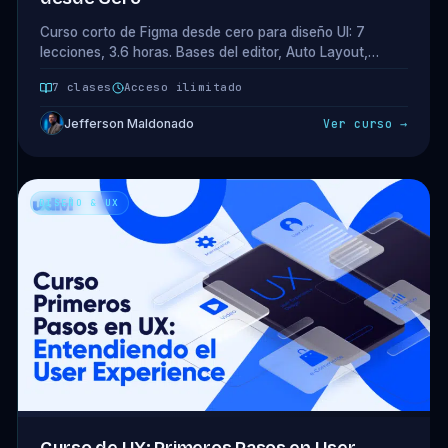
Curso corto de Figma desde cero para diseño UI: 7
lecciones, 3.6 horas. Bases del editor, Auto Layout,
componentes y variantes, tipografías y proyecto final.
7 clases
Acceso ilimitado
Acceso completo incluido en tu plan.
Jefferson Maldonado
Ver curso →
DISEÑO & UX