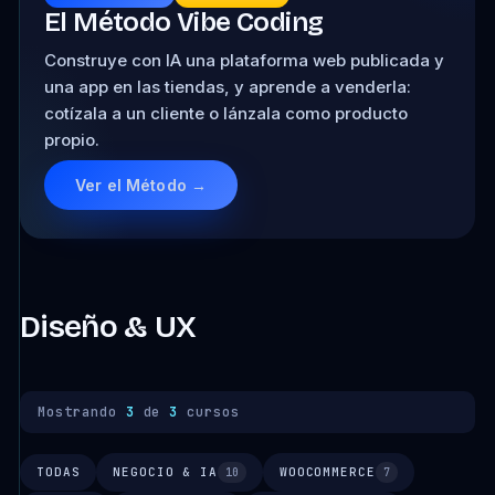
El Método Vibe Coding
Construye con IA una plataforma web publicada y
una app en las tiendas, y aprende a venderla:
cotízala a un cliente o lánzala como producto
propio.
Ver el Método →
Diseño & UX
Mostrando
3
de
3
cursos
TODAS
NEGOCIO & IA
WOOCOMMERCE
10
7