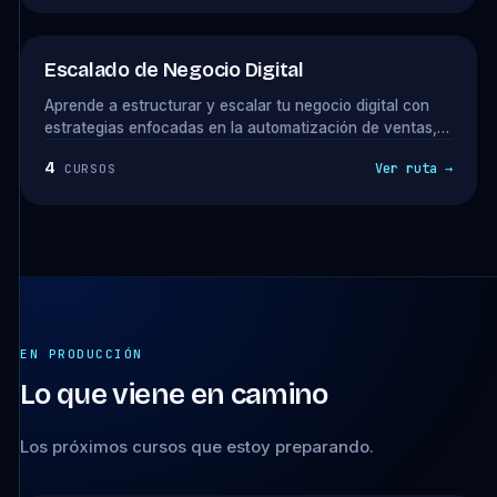
necesitas para diseñar proyectos web profesionales.
Escalado de Negocio Digital
Aprende a estructurar y escalar tu negocio digital con
estrategias enfocadas en la automatización de ventas,
fidelización de clientes y optimización de procesos.
4
Ver ruta →
CURSOS
Descubre cómo atraer clientes premium, ofrecer upsells
estratégicos y delegar tareas para aumentar tus
ingresos sin sobrecargarte.
EN PRODUCCIÓN
Lo que viene en camino
Los próximos cursos que estoy preparando.