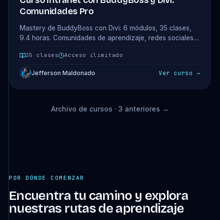
Curso Intranet con BuddyBoss y Divi:
Comunidades Pro
Mastery de BuddyBoss con Divi: 6 módulos, 35 clases,
9.4 horas. Comunidades de aprendizaje, redes sociales
internas e intranets de empresa. Acceso completo
35 clases
Acceso ilimitado
incluido en tu plan.
Jefferson Maldonado
Ver curso →
Archivo de cursos · 3 anteriores →
POR DÓNDE COMENZAR
Encuentra tu camino y explora
nuestras rutas de aprendizaje