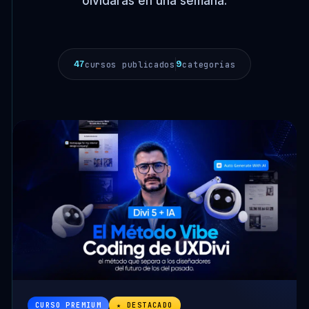
olvidarás en una semana.
47
9
cursos publicados
categorías
CURSO PREMIUM
★ DESTACADO