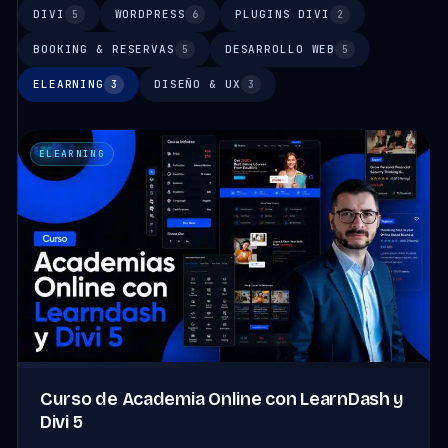
DIVI
WORDPRESS
PLUGINS DIVI
5
6
2
BOOKING & RESERVAS
DESARROLLO WEB
5
5
ELEARNING
DISEÑO & UX
3
3
ELEARNING
Curso de Academia Online con LearnDash y
Divi 5