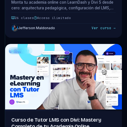
Monta tu academia online con LearnDash y Divi 5 desde
cero: arquitectura pedagógica, configuración del LMS,
checkout, layout profesional del curso, dashboard del
26 clases
Acceso ilimitado
alumno y 4 modelos de monetización. 5 módulos · 26
clases.
Jefferson Maldonado
Ver curso →
ELEARNING
Curso de Tutor LMS con Divi: Mastery
Completo de tu Academia Online