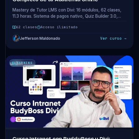
Mastery de Tutor LMS con Divi: 16 módulos, 62 clases,
11.3 horas. Sistema de pagos nativo, Quiz Builder 3.0,
multi-instructor y rutas de aprendizaje. Acceso completo
62 clases
Acceso ilimitado
incluido en tu plan.
Jefferson Maldonado
Ver curso →
ELEARNING