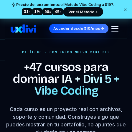
Precio de lanzamiento:
el Método Vibe Coding a $197.
×
31
19
08
44
Ver el Método
→
d
h
m
s
Acceder desde $10/mes
CATÁLOGO · CONTENIDO NUEVO CADA MES
+47 cursos para
dominar
IA + Divi 5 +
Vibe Coding
Cada curso es un proyecto real con archivos,
soporte y comunidad. Construyes algo que
puedes mostrar en tu portafolio, no apuntes que