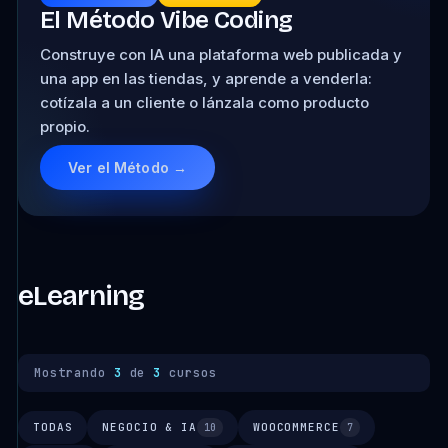
El Método Vibe Coding
Construye con IA una plataforma web publicada y
una app en las tiendas, y aprende a venderla:
cotízala a un cliente o lánzala como producto
propio.
Ver el Método →
eLearning
Mostrando
3
de
3
cursos
TODAS
NEGOCIO & IA
WOOCOMMERCE
10
7