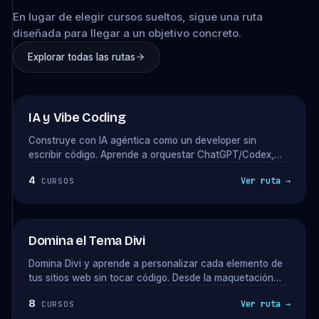
En lugar de elegir cursos sueltos, sigue una ruta
diseñada para llegar a un objetivo concreto.
Explorar todas las rutas
★ NUEVA RUTA
IA y Vibe Coding
Construye con IA agéntica como un developer sin
escribir código. Aprende a orquestar ChatGPT/Codex,
Claude Design y Claude Code para crear plugins,
4
Ver ruta →
CURSOS
integraciones y productos digitales que puedas vender
como consultor. La ruta que cierra con el Método Vibe
Coding en septiembre.
Domina el Tema Divi
Domina Divi y aprende a personalizar cada elemento de
tus sitios web sin tocar código. Desde la maquetación
avanzada con el Divi Builder, hasta la integración de
8
Ver ruta →
CURSOS
efectos visuales y optimización de velocidad, todo lo que