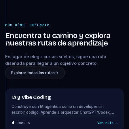
POR DÓNDE COMENZAR
Encuentra tu camino y explora
nuestras rutas de aprendizaje
En lugar de elegir cursos sueltos, sigue una ruta
diseñada para llegar a un objetivo concreto.
Explorar todas las rutas
★ NUEVA RUTA
IA y Vibe Coding
Construye con IA agéntica como un developer sin
escribir código. Aprende a orquestar ChatGPT/Codex,
Claude Design y Claude Code para crear plugins,
4
Ver ruta →
CURSOS
integraciones y productos digitales que puedas vender