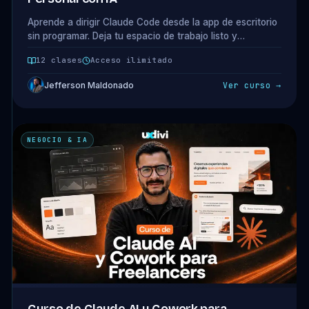
Aprende a dirigir Claude Code desde la app de escritorio
sin programar. Deja tu espacio de trabajo listo y
construye 3 cosas reales: una automatización, un
12 clases
Acceso ilimitado
dashboard y una landing. 10 clases + 1 bonus.
Jefferson Maldonado
Ver curso →
NEGOCIO & IA