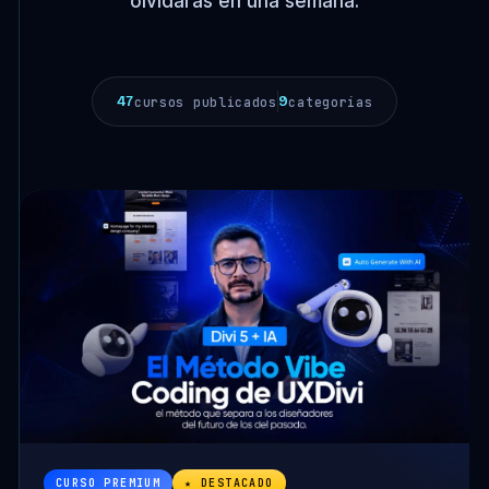
olvidarás en una semana.
47
9
cursos publicados
categorías
CURSO PREMIUM
★ DESTACADO