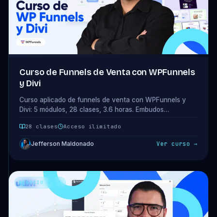
Curso de Funnels de Venta con WPFunnels
y Divi
Curso aplicado de funnels de venta con WPFunnels y
Divi: 5 módulos, 28 clases, 3.6 horas. Embudos
completos, lead magnets y tareas avanzadas. Acceso
28 clases
Acceso ilimitado
completo incluido en tu plan.
Jefferson Maldonado
Ver curso →
NEGOCIO & IA