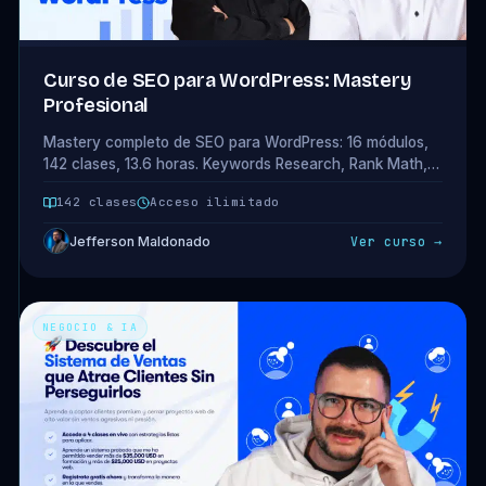
Curso de SEO para WordPress: Mastery
Profesional
Mastery completo de SEO para WordPress: 16 módulos,
142 clases, 13.6 horas. Keywords Research, Rank Math,
Yoast, GSC, Analytics 4, Schema, AIOSEO y ChatGPT
142 clases
Acceso ilimitado
aplicado a SEO. Acceso completo incluido en tu plan.
Jefferson Maldonado
Ver curso →
NEGOCIO & IA