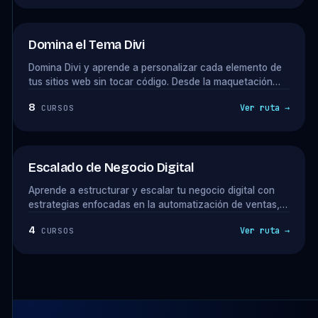
como consultor. La ruta que cierra con el Método Vibe
Coding en septiembre.
Domina el Tema Divi
Domina Divi y aprende a personalizar cada elemento de
tus sitios web sin tocar código. Desde la maquetación
avanzada con el Divi Builder, hasta la integración de
8
Ver ruta →
CURSOS
efectos visuales y optimización de velocidad, todo lo que
necesitas para diseñar proyectos web profesionales.
Escalado de Negocio Digital
Aprende a estructurar y escalar tu negocio digital con
estrategias enfocadas en la automatización de ventas,
fidelización de clientes y optimización de procesos.
4
Ver ruta →
CURSOS
Descubre cómo atraer clientes premium, ofrecer upsells
estratégicos y delegar tareas para aumentar tus
ingresos sin sobrecargarte.