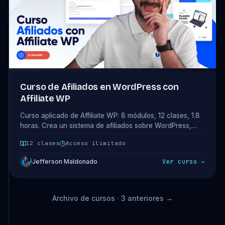
Curso de Afiliados en WordPress con
Affiliate WP
Curso aplicado de Affiliate WP: 8 módulos, 12 clases, 1.8
horas. Crea un sistema de afiliados sobre WordPress,
WooCommerce o Easy Digital Downloads. Acceso
12 clases
Acceso ilimitado
completo incluido en tu plan.
Jefferson Maldonado
Ver curso →
Archivo de cursos · 3 anteriores →