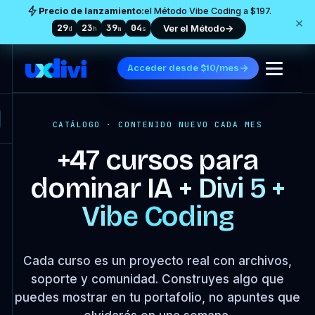
Precio de lanzamiento:
el Método Vibe Coding a $197.
×
29
23
39
02
Ver el Método
→
d
h
m
s
Acceder desde $10/mes
CATÁLOGO · CONTENIDO NUEVO CADA MES
+47 cursos para
dominar
IA + Divi 5 +
Vibe Coding
Cada curso es un proyecto real con archivos,
soporte y comunidad. Construyes algo que
puedes mostrar en tu portafolio, no apuntes que