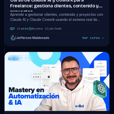
Curso de Claude AI y Cowork para
Freelance: gestiona clientes, contenido y
proyectos
Aprende a gestionar clientes, contenido y proyectos con
Claude AI y Claude Cowork usando el sistema real de
Jefferson. 9 clases, 7 descargables y prompts listos para
9 clases
Acceso ilimitado
copiar.
Jefferson Maldonado
Ver curso →
NEGOCIO & IA