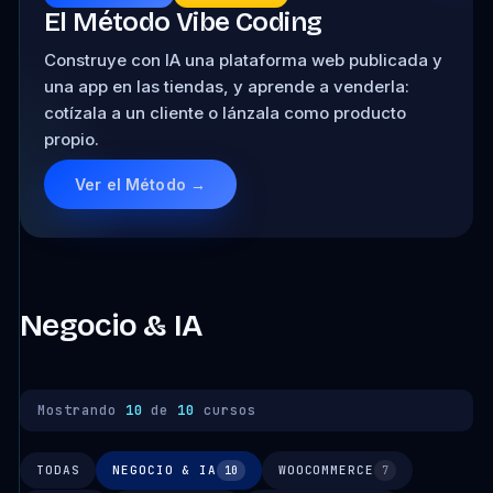
El Método Vibe Coding
Construye con IA una plataforma web publicada y
una app en las tiendas, y aprende a venderla:
cotízala a un cliente o lánzala como producto
propio.
Ver el Método →
Negocio & IA
Mostrando
10
de
10
cursos
TODAS
NEGOCIO & IA
WOOCOMMERCE
10
7