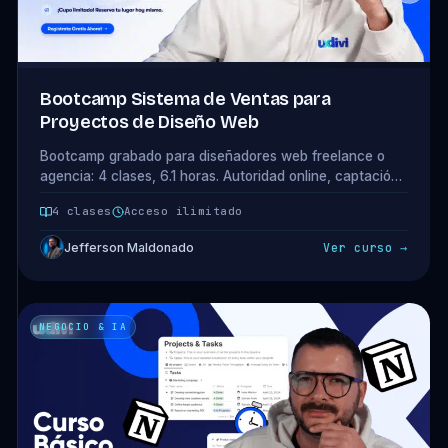
Bootcamp Sistema de Ventas para
Proyectos de Diseño Web
Bootcamp grabado para diseñadores web freelance o
agencia: 4 clases, 6.1 horas. Autoridad online, captación
24/7, cierre con IA y upselling. Acceso completo incluido
4 clases
Acceso ilimitado
en tu plan.
Jefferson Maldonado
Ver curso →
NEGOCIO & IA