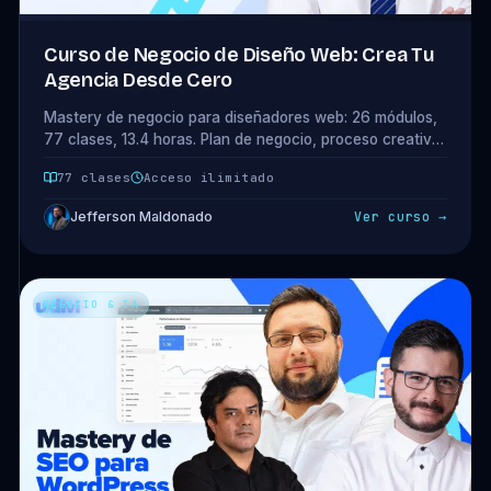
Curso de Negocio de Diseño Web: Crea Tu
Agencia Desde Cero
Mastery de negocio para diseñadores web: 26 módulos,
77 clases, 13.4 horas. Plan de negocio, proceso creativo,
portafolios que venden y presupuestos profesionales.
77 clases
Acceso ilimitado
Acceso completo incluido en tu plan.
Jefferson Maldonado
Ver curso →
NEGOCIO & IA