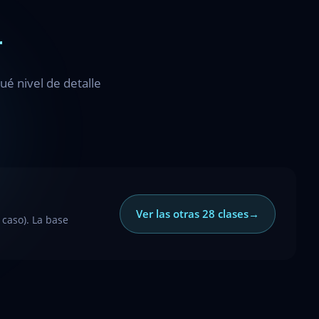
r
é nivel de detalle
Ver las otras 28 clases
→
caso). La base