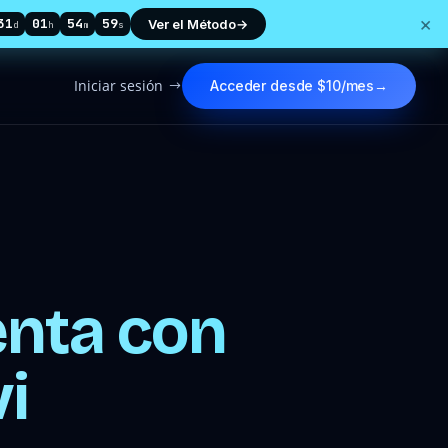
×
31
01
54
58
Ver el Método
→
d
h
m
s
Iniciar sesión
Acceder desde $10/mes
→
$
enta con
i