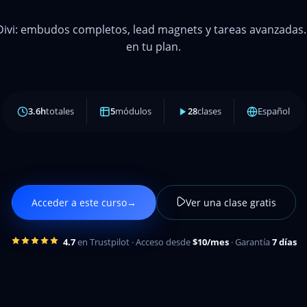
ivi: embudos completos, lead magnets y tareas avanzadas. 5
en tu plan.
3.6h
totales
5
módulos
28
clases
Español
Acceder a este curso
→
Ver una clase gratis
4.7
en Trustpilot · Acceso desde
$10/mes
· Garantía
7 días