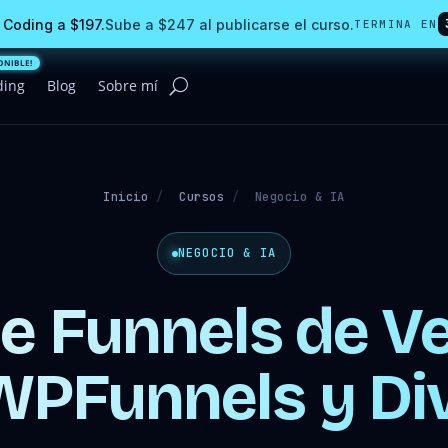
 Coding a $197.
Sube a $247 al publicarse el curso.
TERMINA EN
ding
Blog
Sobre mí
Inicio
/
Cursos
/
Negocio & IA
NEGOCIO & IA
e Funnels de V
WPFunnels y Div