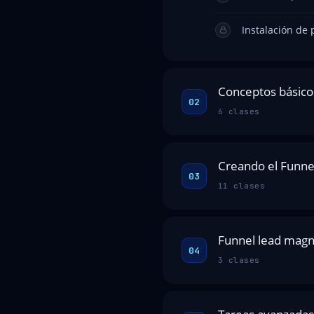
Instalación de 
Conceptos básico
02
6 clases
Creando el Funne
03
11 clases
Funnel lead magn
04
3 clases