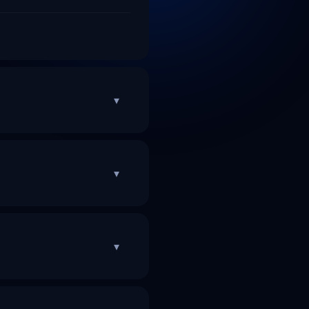
▾
▾
▾