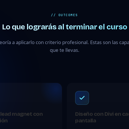
// OUTCOMES
Lo que lograrás al terminar el curso
teoría a aplicarlo con criterio profesional. Estas son las ca
que te llevas.
 lead magnet con
Diseño con Divi en c
ión
pantalla