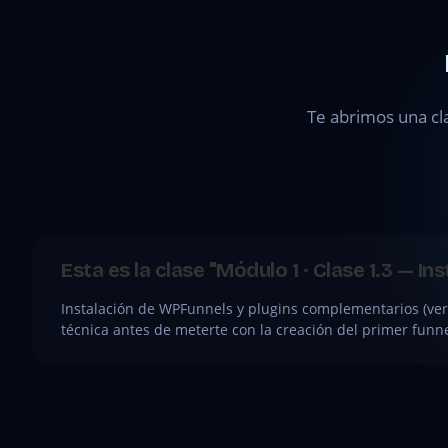
Módulo 1 ·
Clase 1.3
—
Instalación
Te abrimos una cl
de plugins
necesarios
●
CLASE
Esta es la clase "Módulo 1 · Clase 1.3 — I
GRATIS
Instalación de WPFunnels y plugins complementarios (ve
técnica antes de meterte con la creación del primer funn