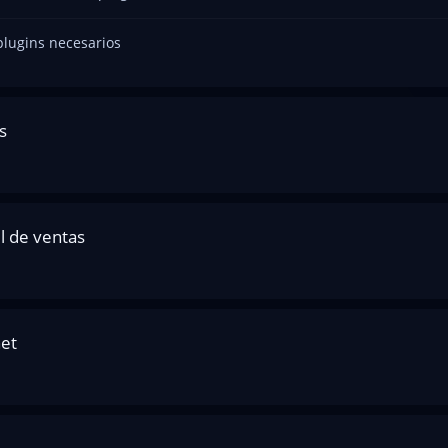
plugins necesarios
s
l de ventas
et