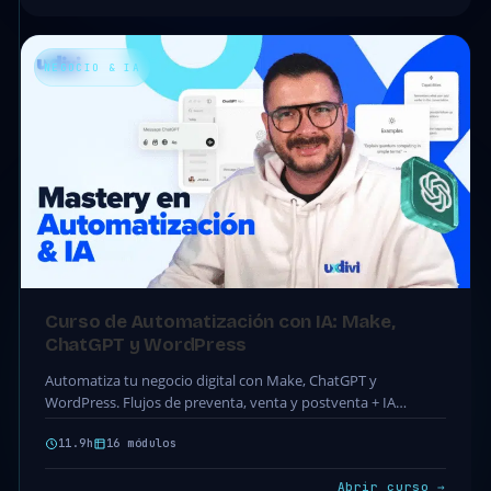
NEGOCIO & IA
Curso de Automatización con IA: Make,
ChatGPT y WordPress
Automatiza tu negocio digital con Make, ChatGPT y
WordPress. Flujos de preventa, venta y postventa + IA
aplicada. 16 módulos · 83 clases.
11.9h
16 módulos
Abrir curso →