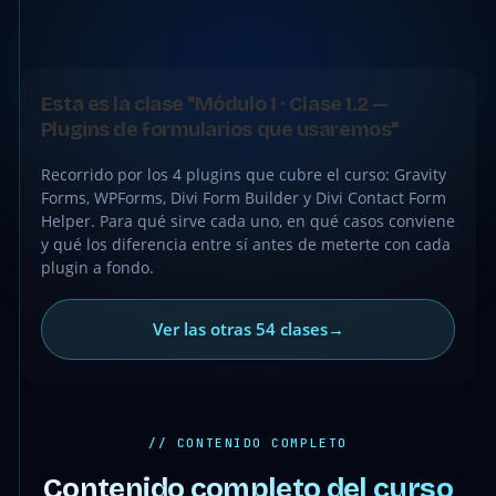
●
CLASE
Esta es la clase "Módulo 1 · Clase 1.2 —
GRATIS
Plugins de formularios que usaremos"
Recorrido por los 4 plugins que cubre el curso: Gravity
Forms, WPForms, Divi Form Builder y Divi Contact Form
Helper. Para qué sirve cada uno, en qué casos conviene
y qué los diferencia entre sí antes de meterte con cada
plugin a fondo.
Ver las otras 54 clases
→
// CONTENIDO COMPLETO
Contenido completo del curso