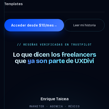
Templates
Leer mi historia
Acceder desde $10/mes
→
// RESEÑAS VERIFICADAS EN TRUSTPILOT
Lo que dicen los freelancers
que
ya son parte
de UXDivi
4:07
Enrique Taicea
MARKETER · AGENCIA · MÉXICO