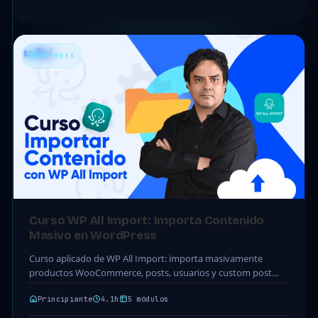
WORDPRESS
Curso WP All Import: Importa Contenido
Masivo en WordPress
Curso aplicado de WP All Import: importa masivamente
productos WooCommerce, posts, usuarios y custom post
types en WordPress. 5 módulos · 28 clases ·…
Principiante
4.1h
5 módulos