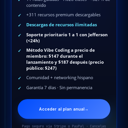
contenido
+311 recursos premium descargables
✓
Descargas de recursos ilimitadas
✓
Soporte prioritario 1 a 1 con Jefferson
✓
(<24h)
Método Vibe Coding a precio de
✓
miembro: $147 durante el
lanzamiento y $187 después (precio
público: $247)
Comunidad + networking hispano
✓
Garantía 7 días · Sin permanencia
✓
Acceder al plan anual
→
Pago seguro vía Stripe o PayPal · Cancelas