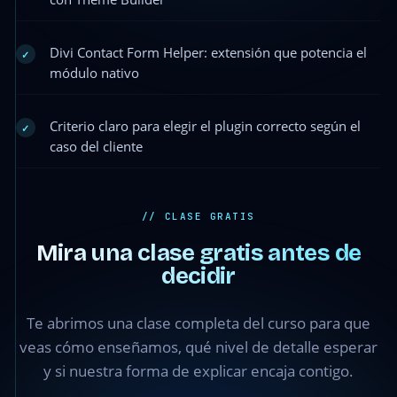
Divi Contact Form Helper: extensión que potencia el
✓
módulo nativo
Criterio claro para elegir el plugin correcto según el
✓
caso del cliente
// CLASE GRATIS
Mira una clase gratis antes de
decidir
Módulo 1 ·
Clase 1.2 —
Te abrimos una clase completa del curso para que
Plugins de
formularios
veas cómo enseñamos, qué nivel de detalle esperar
que
y si nuestra forma de explicar encaja contigo.
usaremos