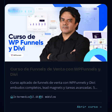
NEGOCIO & IA
Curso de Funnels de Venta con WPFunnels y
Divi
Curso aplicado de funnels de venta con WPFunnels y Divi:
embudos completos, lead magnets y tareas avanzadas. 5
módulos · 28 clases · 3.6h.…
Intermedio
3.6h
5 módulos
Abrir curso →