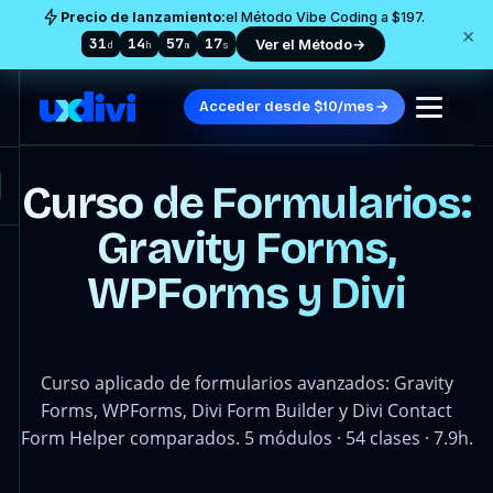
Precio de lanzamiento:
el Método Vibe Coding a $197.
×
31
14
57
13
Ver el Método
→
d
h
m
s
Acceder desde $10/mes
Curso de Formularios:
Gravity Forms,
WPForms y Divi
Curso aplicado de formularios avanzados: Gravity
Forms, WPForms, Divi Form Builder y Divi Contact
Form Helper comparados. 5 módulos · 54 clases · 7.9h.