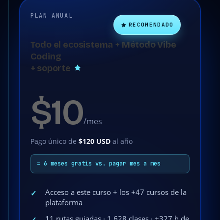
PLAN ANUAL
RECOMENDADO
Todo el ecosistema + Método Vibe
Coding
+ soporte
$10
/mes
Pago único de
$120 USD
al año
= 6 meses gratis vs. pagar mes a mes
Acceso a este curso + los +47 cursos de la
✓
plataforma
11 rutas guiadas · 1.628 clases · +327 h de
✓