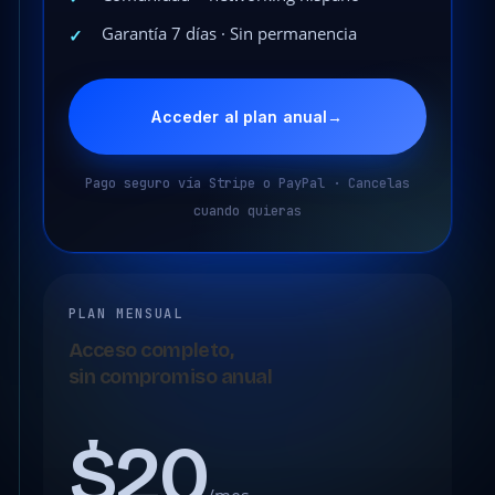
Garantía 7 días · Sin permanencia
✓
Acceder al plan anual
→
Pago seguro vía Stripe o PayPal · Cancelas
cuando quieras
PLAN MENSUAL
Acceso completo,
sin compromiso anual
$20