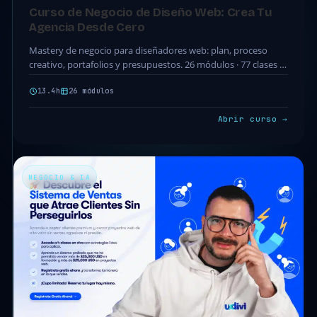
Curso de Negocio de Diseño Web: Crea Tu
Agencia Desde Cero
Mastery de negocio para diseñadores web: plan, proceso
creativo, portafolios y presupuestos. 26 módulos · 77 clases ·
13.4h. Acceso completo incluido en tu…
13.4h
26 módulos
Abrir curso →
NEGOCIO & IA