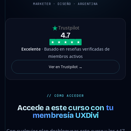
MARKETER · DISEÑO · ARGENTINA
Trustpilot
4.7
Excelente
· Basado en reseñas verificadas de
miembros activos
Ver en Trustpilot →
// CÓMO ACCEDER
Accede a este curso con
tu
membresía UXDivi
Con cualquier plan desbloqueas este curso y los +47