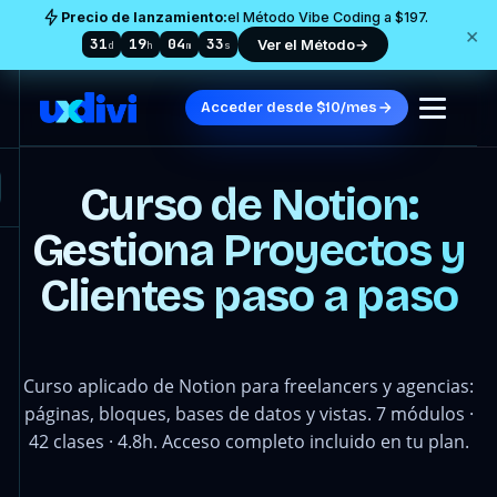
Precio de lanzamiento:
el Método Vibe Coding a $197.
×
31
19
04
28
Ver el Método
→
d
h
m
s
Acceder desde $10/mes
Curso de Notion:
Gestiona Proyectos y
Clientes paso a paso
Curso aplicado de Notion para freelancers y agencias:
páginas, bloques, bases de datos y vistas. 7 módulos ·
42 clases · 4.8h. Acceso completo incluido en tu plan.