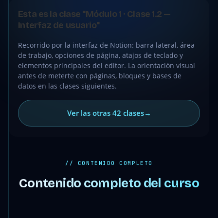
CLASE
Esta es la clase "Módulo 1 · Clase 1.2 —
GRATIS
Interfaz de usuario"
Recorrido por la interfaz de Notion: barra lateral, área
de trabajo, opciones de página, atajos de teclado y
elementos principales del editor. La orientación visual
antes de meterte con páginas, bloques y bases de
datos en las clases siguientes.
Ver las otras 42 clases
→
// CONTENIDO COMPLETO
Contenido completo del curso