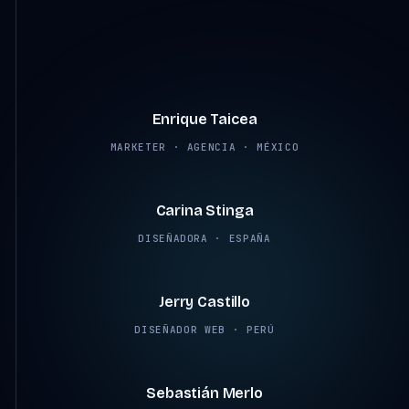
4:07
Enrique Taicea
MARKETER · AGENCIA · MÉXICO
2:45
Carina Stinga
DISEÑADORA · ESPAÑA
2:38
Jerry Castillo
DISEÑADOR WEB · PERÚ
2:12
Sebastián Merlo