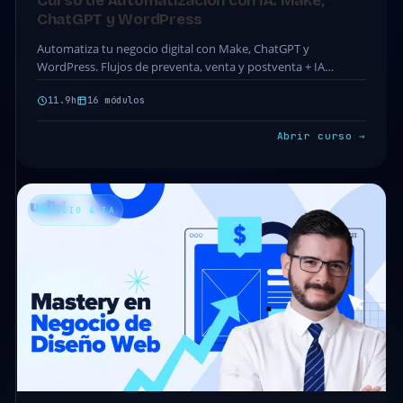
Curso de Automatización con IA: Make,
ChatGPT y WordPress
Automatiza tu negocio digital con Make, ChatGPT y
WordPress. Flujos de preventa, venta y postventa + IA
aplicada. 16 módulos · 83 clases.
11.9h
16 módulos
Abrir curso →
NEGOCIO & IA