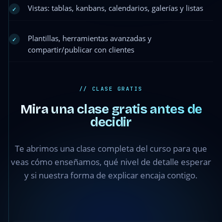
Vistas: tablas, kanbans, calendarios, galerías y listas
✓
Plantillas, herramientas avanzadas y
✓
compartir/publicar con clientes
// CLASE GRATIS
Mira una clase gratis antes de
decidir
Módulo
1 · Clase
Te abrimos una clase completa del curso para que
1.2 —
Interfaz
veas cómo enseñamos, qué nivel de detalle esperar
de
y si nuestra forma de explicar encaja contigo.
usuario
●