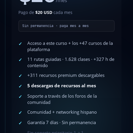
/mes
Pago de
$20 USD
cada mes
Sin permanencia · paga mes a mes
Acceso a este curso + los +47 cursos de la
✓
plataforma
11 rutas guiadas · 1.628 clases · +327 h de
✓
contenido
+311 recursos premium descargables
✓
5 descargas de recursos al mes
✓
Soporte a través de los foros de la
✓
comunidad
Comunidad + networking hispano
✓
Garantía 7 días · Sin permanencia
✓
Sin soporte prioritario 1 a 1