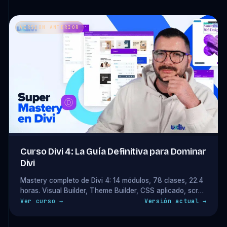
VERSIÓN ANTERIOR
Curso Divi 4: La Guía Definitiva para Dominar
Divi
Mastery completo de Divi 4: 14 módulos, 78 clases, 22.4
horas. Visual Builder, Theme Builder, CSS aplicado, scroll
effects y sistema condicional. Acceso completo incluido
Ver curso →
Versión actual →
en tu plan. Curso basado en Divi 4 — válido para
proyectos existentes.