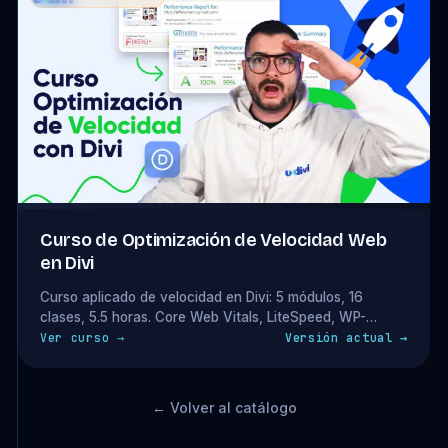
Curso de Optimización de Velocidad Web
en Divi
Curso aplicado de velocidad en Divi: 5 módulos, 16
clases, 5.5 horas. Core Web Vitals, LiteSpeed, WP-
Rocket, imágenes y scripts diferidos. Acceso completo
Ver curso →
Versión actual →
incluido en tu plan.
← Volver al catálogo