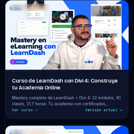
VERSIÓN ANTERIOR
Curso de LearnDash con Divi 4: Construye
tu Academia Online
Mastery completo de LearnDash + Divi 4: 22 módulos, 81
clases, 21.7 horas. Tu academia con certificados,
pasarelas y gamificación. Acceso completo incluido en tu
Ver curso →
Versión actual →
plan. Curso basado en Divi 4 — válido para proyectos
existentes.
VERSIÓN ANTERIOR