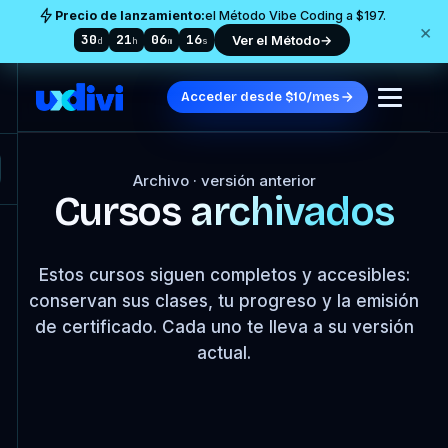
Precio de lanzamiento:
el Método Vibe Coding a $197.
×
30
21
06
15
Ver el Método
→
d
h
m
s
Acceder desde $10/mes
Archivo · versión anterior
Cursos
archivados
Estos cursos siguen completos y accesibles:
conservan sus clases, tu progreso y la emisión
de certificado. Cada uno te lleva a su versión
actual.