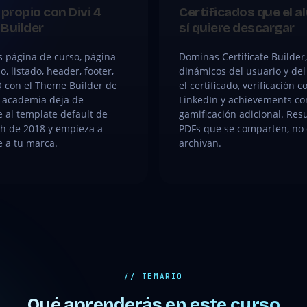
propio con Divi 4
Certificados que el 
Builder
sí quiere descargar
 página de curso, página
Dominas Certificate Builde
, listado, header, footer,
dinámicos del usuario y del
Q con el Theme Builder de
el certificado, verificación c
u academia deja de
LinkedIn y achievements c
 al template default de
gamificación adicional. Res
h de 2018 y empieza a
PDFs que se comparten, no
 a tu marca.
archivan.
// TEMARIO
Qué aprenderás en este curso