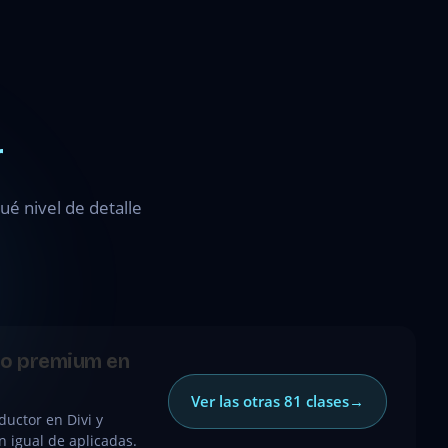
r
é nivel de detalle
ido premium en
Ver las otras 81 clases
→
uctor en Divi y
n igual de aplicadas.