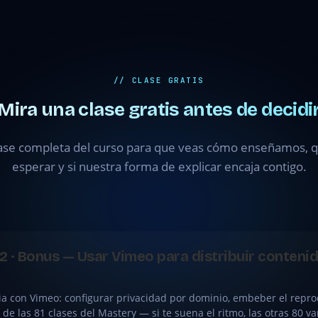
// CLASE GRATIS
Mira una clase gratis antes de decidi
ase completa del curso para que veas cómo enseñamos, qu
esperar y si nuestra forma de explicar encaja contigo.
 2 · Bonus — Usar Vimeo para distribuir conten
a con Vimeo: configurar privacidad por dominio, embeber el reprod
 de las 81 clases del Mastery — si te suena el ritmo, las otras 80 va