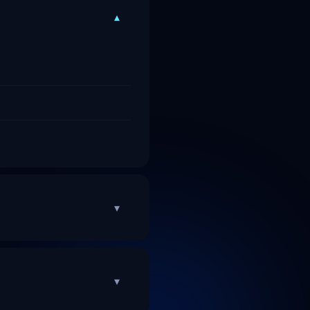
▾
▾
▾