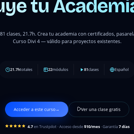
uye tu Academia
1 clases, 21.7h. Crea tu academia con certificados, pasarela
Curso Divi 4 — válido para proyectos existentes.
21.7h
totales
22
módulos
81
clases
Español
Acceder a este curso
→
Ver una clase gratis
4.7
en Trustpilot · Acceso desde
$10/mes
· Garantía
7 días