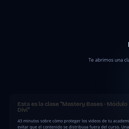
Mastery
Bases ·
Módulo 2
· Bonus —
Usar
Vimeo
para
distribuir
contenido
Te abrimos una cl
premium
en Divi
●
CLASE
Esta es la clase "Mastery Bases · Módulo
GRATIS
Divi"
43 minutos sobre cómo proteger los videos de tu academi
evitar que el contenido se distribuya fuera del curso. Una