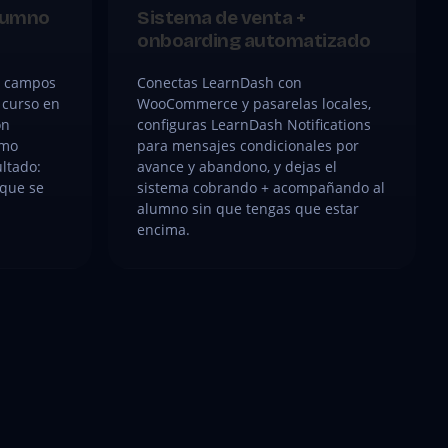
alumno
Sistema de venta +
onboarding automatizado
r, campos
Conectas LearnDash con
 curso en
WooCommerce y pasarelas locales,
on
configuras LearnDash Notifications
omo
para mensajes condicionales por
ultado:
avance y abandono, y dejas el
 que se
sistema cobrando + acompañando al
alumno sin que tengas que estar
encima.