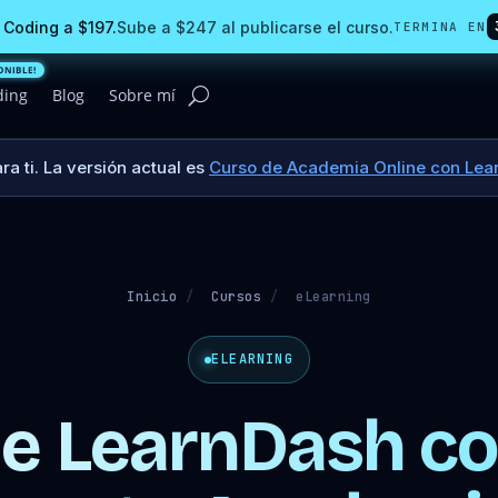
 Coding a $197.
Sube a $247 al publicarse el curso.
TERMINA EN
ding
Blog
Sobre mí
a ti. La versión actual es
Curso de Academia Online con Lear
Inicio
/
Cursos
/
eLearning
ELEARNING
e LearnDash con