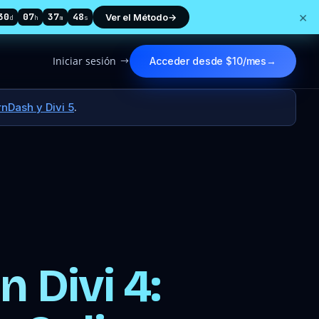
×
30
07
37
47
Ver el Método
→
d
h
m
s
Iniciar sesión
Acceder desde $10/mes
→
$
nDash y Divi 5
.
 Divi 4: