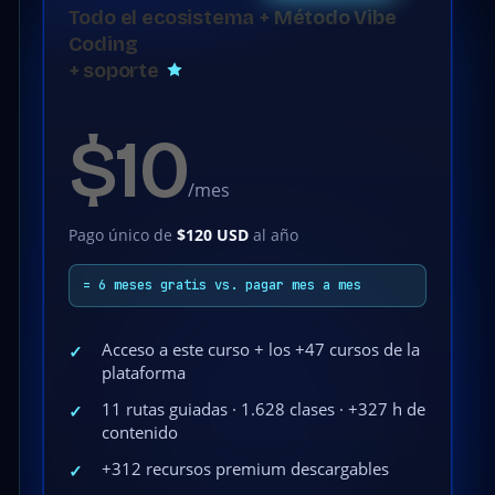
Todo el ecosistema + Método Vibe
Coding
+ soporte
$10
/mes
Pago único de
$120 USD
al año
= 6 meses gratis vs. pagar mes a mes
Acceso a este curso + los +47 cursos de la
✓
plataforma
11 rutas guiadas · 1.628 clases · +327 h de
✓
contenido
+312 recursos premium descargables
✓