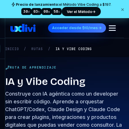
Precio de lanzamiento:
el Método Vibe Coding a $197.
×
30
03
00
57
Ver el Método
→
d
h
m
s
Acceder desde $10/mes
INICIO
/
RUTAS
/
IA Y VIBE CODING
RUTA DE APRENDIZAJE
IA y Vibe Coding
Construye con IA agéntica como un developer
sin escribir código. Aprende a orquestar
ChatGPT/Codex, Claude Design y Claude Code
para crear plugins, integraciones y productos
digitales que puedas vender como consultor. La