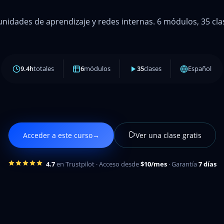
nidades de aprendizaje y redes internas. 6 módulos, 35 clas
9.4h
totales
6
módulos
35
clases
Español
Acceder a este curso
→
Ver una clase gratis
4.7
en Trustpilot · Acceso desde
$10/mes
· Garantía
7 días