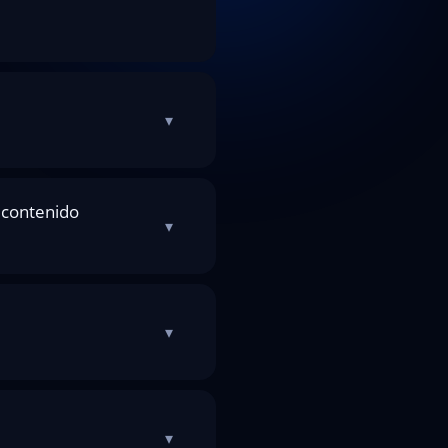
▾
 contenido
▾
▾
▾