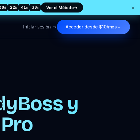
×
30
22
41
28
Ver el Método
→
d
h
m
s
Iniciar sesión
Acceder desde $10/mes
→
$
dyBoss y
 Pro