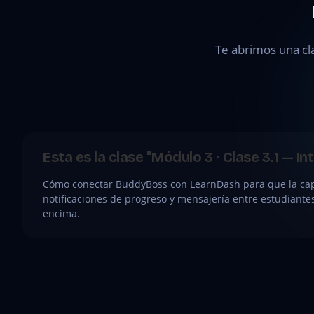
Módulo 3 ·
Clase 3.1 —
Integración
Te abrimos una cl
con
LearnDash
●
CLASE
Esta es la clase "Módulo 3 · Clase 3.1 — 
GRATIS
Cómo conectar BuddyBoss con LearnDash para que la capa 
notificaciones de progreso y mensajería entre estudiant
encima.