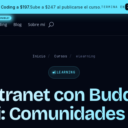
 Coding a $197.
Sube a $247 al publicarse el curso.
TERMINA EN
ding
Blog
Sobre mí
Inicio
/
Cursos
/
eLearning
ELEARNING
ntranet con Bud
i: Comunidades