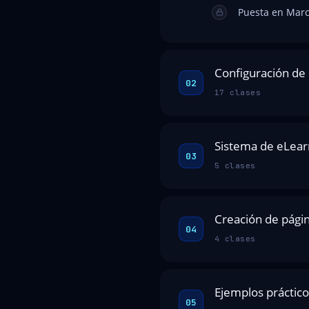
Puesta en March
Configuración de
02
17 clases
Sistema de eLear
03
5 clases
Creación de págin
04
4 clases
Ejemplos práctico
05