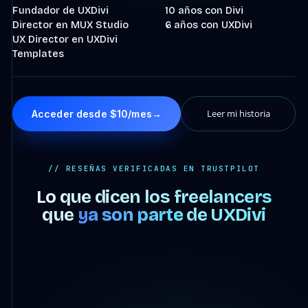
Fundador de UXDivi
10 años con Divi
Director en MUX Studio
6 años con UXDivi
UX Director en UXDivi
Templates
Leer mi historia
Acceder desde $10/mes
→
// RESEÑAS VERIFICADAS EN TRUSTPILOT
Lo que dicen los freelancers
que
ya son parte
de UXDivi
4:07