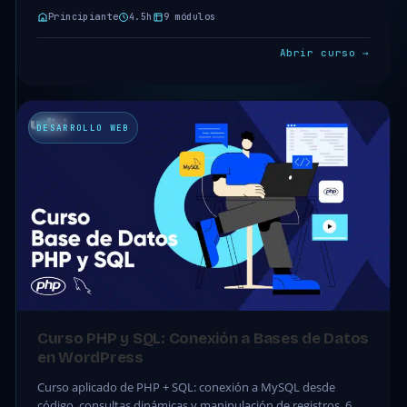
clases · 4.5h. Acceso…
Principiante
4.5h
9 módulos
Abrir curso →
DESARROLLO WEB
Curso PHP y SQL: Conexión a Bases de Datos
en WordPress
Curso aplicado de PHP + SQL: conexión a MySQL desde
código, consultas dinámicas y manipulación de registros. 6