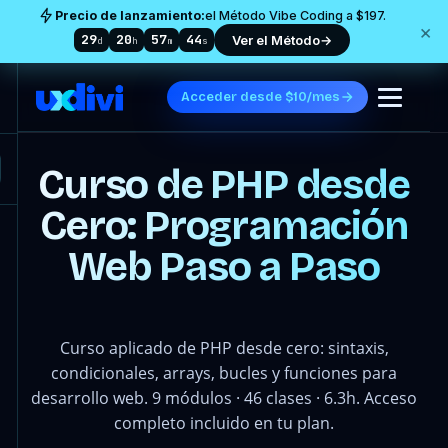
Precio de lanzamiento:
el Método Vibe Coding a $197.
×
29
20
57
41
Ver el Método
→
d
h
m
s
Acceder desde $10/mes
Curso de PHP desde
Cero: Programación
Web Paso a Paso
Curso aplicado de PHP desde cero: sintaxis,
condicionales, arrays, bucles y funciones para
desarrollo web. 9 módulos · 46 clases · 6.3h. Acceso
completo incluido en tu plan.