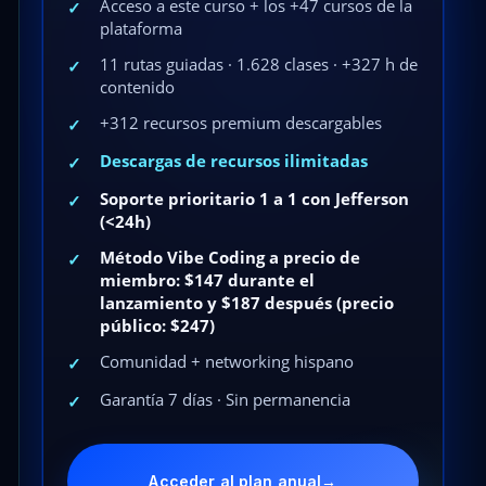
Acceso a este curso + los +47 cursos de la
✓
plataforma
11 rutas guiadas · 1.628 clases · +327 h de
✓
contenido
+312 recursos premium descargables
✓
Descargas de recursos ilimitadas
✓
Soporte prioritario 1 a 1 con Jefferson
✓
(<24h)
Método Vibe Coding a precio de
✓
miembro: $147 durante el
lanzamiento y $187 después (precio
público: $247)
Comunidad + networking hispano
✓
Garantía 7 días · Sin permanencia
✓
Acceder al plan anual
→