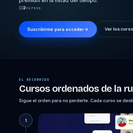
premium en la mitad del tiempo.
2
cursos
Suscribirme para acceder
Ver los curs
EL RECORRIDO
Cursos ordenados de la ru
Sigue el orden para no perderte. Cada curso se des
1