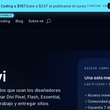
 Coding a $197.
Sube a $247 al publicarse el curso.
TERMINA EN
Coding
Blog
Sobre mí
ACCESO COMPL
i
Una sola m
Las 11 rutas +
gins que usan los diseñadores
Acceso inmed
 Divi Pixel, Flash, Essential,
Comunidad p
rabajo y entregar sitios
Garantía 7 d