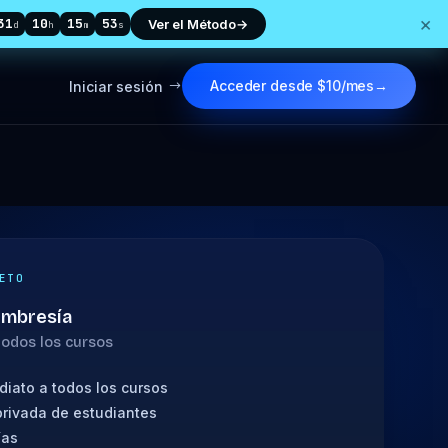
×
31
10
15
52
Ver el Método
→
d
h
m
s
Acceder desde $10/mes
→
Iniciar sesión
$
ETO
embresía
 todos los cursos
iato a todos los cursos
rivada de estudiantes
ías