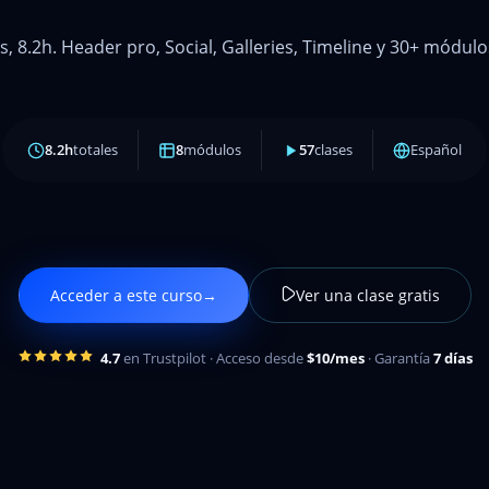
s, 8.2h. Header pro, Social, Galleries, Timeline y 30+ módul
8.2h
totales
8
módulos
57
clases
Español
Acceder a este curso
→
Ver una clase gratis
4.7
en Trustpilot · Acceso desde
$10/mes
· Garantía
7 días