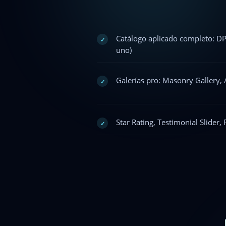
Catálogo aplicado completo: D
✓
uno)
Galerías pro: Masonry Gallery
✓
Star Rating, Testimonial Slider, 
✓
Lección 1 · DP 2
—