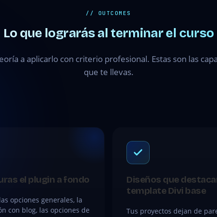
// OUTCOMES
Lo que lograrás al terminar el curso
teoría a aplicarlo con criterio profesional. Estas son las ca
que te llevas.
ras el plugin a fondo
Diseños que destaca
template Divi base
as opciones generales, la
ón con blog, las opciones de
Tus proyectos dejan de pare