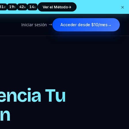
×
31
19
42
13
Ver el Método
→
d
h
m
s
Iniciar sesión
Acceder desde $10/mes
→
$
tencia Tu
in