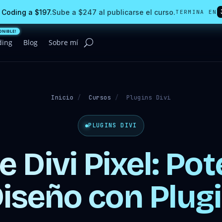
 Coding a $197.
Sube a $247 al publicarse el curso.
TERMINA EN
ding
Blog
Sobre mí
Inicio
/
Cursos
/
Plugins Divi
PLUGINS DIVI
 Divi Pixel: Po
iseño con Plug