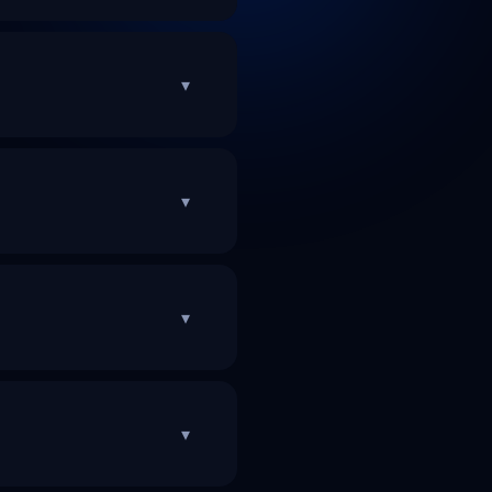
▾
▾
▾
▾