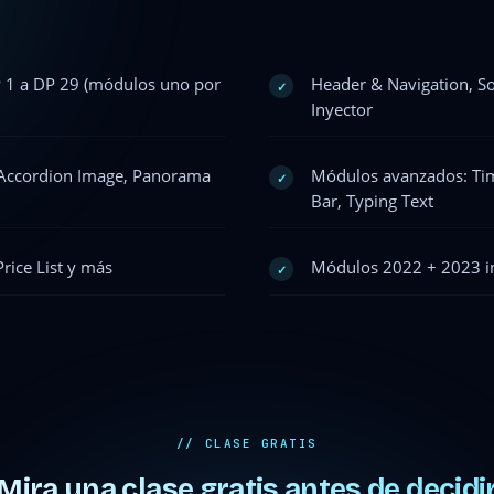
P 1 a DP 29 (módulos uno por
Header & Navigation, So
✓
Inyector
, Accordion Image, Panorama
Módulos avanzados: Time
✓
Bar, Typing Text
Price List y más
Módulos 2022 + 2023 inc
✓
// CLASE GRATIS
Mira una clase gratis antes de decidi