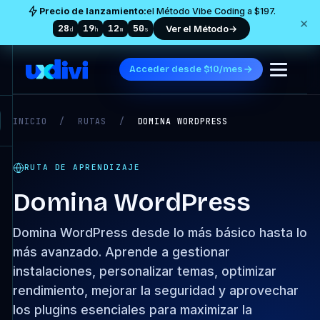
Precio de lanzamiento:
el Método Vibe Coding a $197.
×
28
19
12
49
Ver el Método
→
d
h
m
s
Acceder desde $10/mes
INICIO
/
RUTAS
/
DOMINA WORDPRESS
RUTA DE APRENDIZAJE
Domina WordPress
Domina WordPress desde lo más básico hasta lo
más avanzado. Aprende a gestionar
instalaciones, personalizar temas, optimizar
rendimiento, mejorar la seguridad y aprovechar
los plugins esenciales para maximizar la