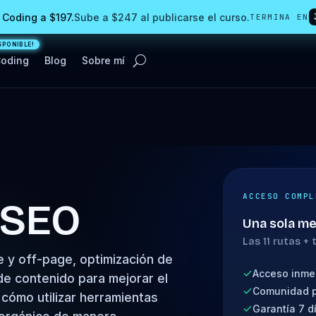
 Coding a $197.
Sube a $247 al publicarse el curso.
TERMINA EN
Coding
Blog
Sobre mí
ACCESO COMPL
 SEO
Una sola m
Las 11 rutas +
y off-page, optimización de
Acceso inmed
de contenido para mejorar el
Comunidad p
cómo utilizar herramientas
Garantía 7 d