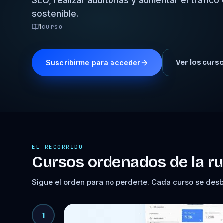
SEO, realizar auditorías y aumentar el tráfic
sostenible.
1
curso
Suscribirme para acceder
Ver los curs
EL RECORRIDO
Cursos ordenados de la ru
Sigue el orden para no perderte. Cada curso se des
1