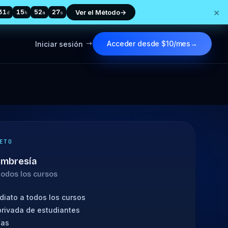
×
31
15
52
26
Ver el Método
→
d
h
m
s
Acceder desde $10/mes
→
Iniciar sesión
$
ETO
embresía
 todos los cursos
iato a todos los cursos
rivada de estudiantes
ías