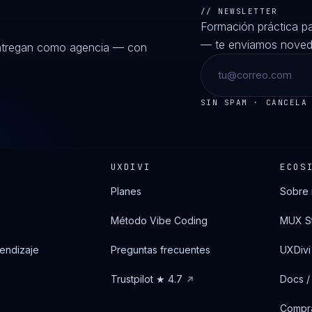
// NEWSLETTER
Formación práctica p
— te enviamos noveda
entregan como agencia — con
SIN SPAM · CANCELA
UXDIVI
ECOS
Planes
Sobre 
Método Vibe Coding
MUX S
endizaje
Preguntas frecuentes
UXDivi
Trustpilot ★ 4.7
Docs /
Compra