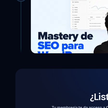
¿Lis
Tu membresía te da acceso a