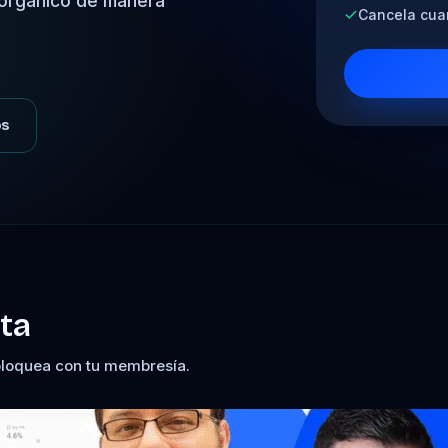
o orgánico de manera
Cancela cua
os
ta
bloquea con tu membresía.