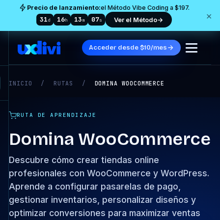
Precio de lanzamiento:
el Método Vibe Coding a $197.
×
31
16
13
05
Ver el Método
→
d
h
m
s
Acceder desde $10/mes
INICIO
/
RUTAS
/
DOMINA WOOCOMMERCE
RUTA DE APRENDIZAJE
Domina WooCommerce
Descubre cómo crear tiendas online
profesionales con WooCommerce y WordPress.
Aprende a configurar pasarelas de pago,
gestionar inventarios, personalizar diseños y
optimizar conversiones para maximizar ventas