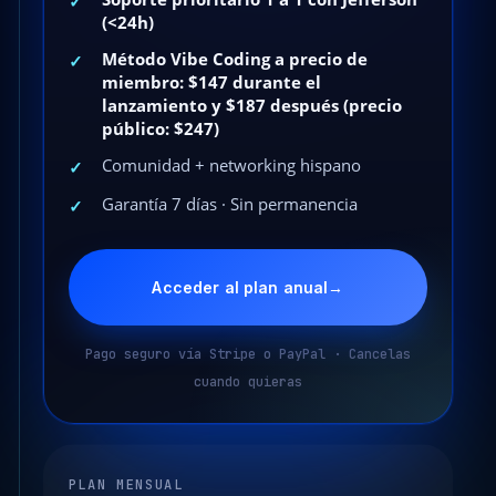
✓
(<24h)
Método Vibe Coding a precio de
✓
miembro: $147 durante el
lanzamiento y $187 después (precio
público: $247)
Comunidad + networking hispano
✓
Garantía 7 días · Sin permanencia
✓
Acceder al plan anual
→
Pago seguro vía Stripe o PayPal · Cancelas
cuando quieras
PLAN MENSUAL