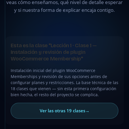
plugin
veas cómo enseñamos, qué nivel de detalle esperar
WooCommerce
y si nuestra forma de explicar encaja contigo.
Membership
●
CLASE
Esta es la clase "Lección 1 · Clase 1 —
GRATIS
Instalación y revisión de plugin
WooCommerce Membership"
Instalación inicial del plugin WooCommerce
Memberships y revisión de sus opciones antes de
configurar planes y restricciones. La base técnica de las
18 clases que vienen — sin esta primera configuración
bien hecha, el resto del proyecto se complica.
Ver las otras 19 clases
→