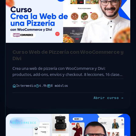
Curso Web de Pizzería con WooCommerce y
Divi
Crea una web de pizzería con WooCommerce y Divi:
productos, add-ons, envíos y checkout. 8 lecciones, 16 clases
y 4.9h.
Intermedio
4.9h
8 módulos
Abrir curso →
WOOCOMMERCE