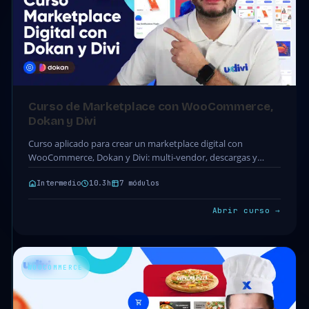
Curso de Marketplace con WooCommerce,
Dokan y Divi
Curso aplicado para crear un marketplace digital con
WooCommerce, Dokan y Divi: multi-vendor, descargas y
comisiones. 7 módulos · 26 clases · 10.3h.
Intermedio
10.3h
7 módulos
Abrir curso →
WOOCOMMERCE