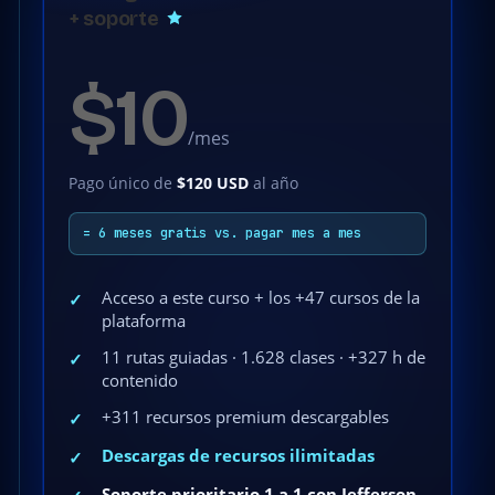
+ soporte
$10
/mes
Pago único de
$120 USD
al año
= 6 meses gratis vs. pagar mes a mes
Acceso a este curso + los +47 cursos de la
✓
plataforma
11 rutas guiadas · 1.628 clases · +327 h de
✓
contenido
+311 recursos premium descargables
✓
Descargas de recursos ilimitadas
✓
Soporte prioritario 1 a 1 con Jefferson