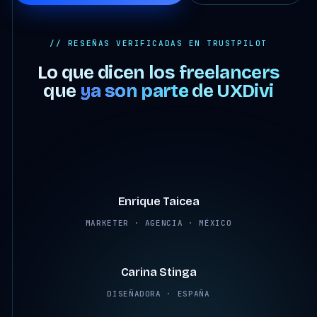
// RESEÑAS VERIFICADAS EN TRUSTPILOT
Lo que dicen los freelancers
que
ya son parte
de UXDivi
4:07
Enrique Taicea
MARKETER · AGENCIA · MÉXICO
2:45
Carina Stinga
DISEÑADORA · ESPAÑA
2:38