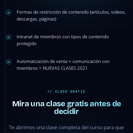
Formas de restricción de contenido (artículos, videos,
✓
descargas, páginas)
Intranet de miembros con tipos de contenido
✓
protegido
Automatización de venta + comunicación con
✓
miembros + NUEVAS CLASES 2021
// CLASE GRATIS
Mira una clase gratis antes de
Lección 1 ·
decidir
Clase 1 —
Instalación y
Te abrimos una clase completa del curso para que
revisión de