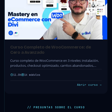
Curso Completo de WooCommerce: de
Cero a Avanzado
Curso completo de WooCommerce en 3 niveles: instalación,
productos, checkout optimizado, carritos abandonados,
snippets y analítica. 14 módulos · 64 clases.
11.0h
14 módulos
Abrir curso →
// PREGUNTAS SOBRE EL CURSO