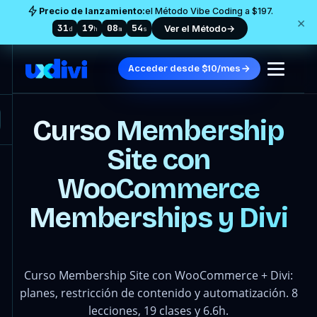
Precio de lanzamiento:
el Método Vibe Coding a $197.
×
31
19
08
51
Ver el Método
→
d
h
m
s
Acceder desde $10/mes
Curso Membership
Site con
WooCommerce
Memberships y Divi
Curso Membership Site con WooCommerce + Divi:
planes, restricción de contenido y automatización. 8
lecciones, 19 clases y 6.6h.