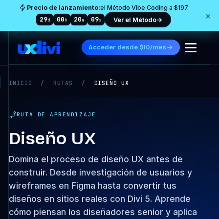
Precio de lanzamiento:
el Método Vibe Coding a $197.
×
29
00
20
08
Ver el Método
→
d
h
m
s
Acceder desde $10/mes
INICIO
/
RUTAS
/
DISEÑO UX
RUTA DE APRENDIZAJE
Diseño UX
Domina el proceso de diseño UX antes de
construir. Desde investigación de usuarios y
wireframes en Figma hasta convertir tus
diseños en sitios reales con Divi 5. Aprende
cómo piensan los diseñadores senior y aplica