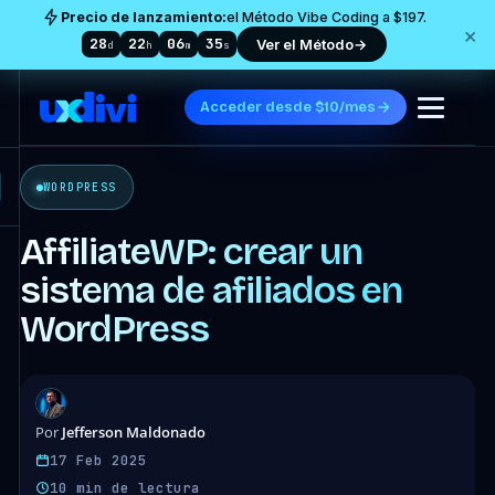
Precio de lanzamiento:
el Método Vibe Coding a $197.
×
28
22
06
33
Ver el Método
→
d
h
m
s
Acceder desde $10/mes
WORDPRESS
AffiliateWP: crear un
sistema de afiliados en
WordPress
Jefferson Maldonado
Por
17 Feb 2025
10 min de lectura