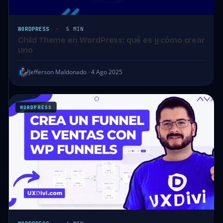
WORDPRESS
·
5 MIN
Child Theme en WordPress: qué es y cómo crear
uno
Jefferson Maldonado · 4 Ago 2025
WORDPRESS