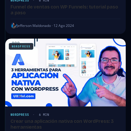
WORDPRESS
·
6 MIN
Funnel de ventas con WP Funnels: tutorial paso
a paso
Jefferson Maldonado · 12 Ago 2024
WORDPRESS
WORDPRESS
·
6 MIN
Crear una aplicación nativa con WordPress: 3
herramientas