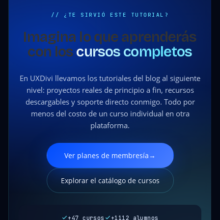
// ¿TE SIRVIÓ ESTE TUTORIAL?
Imagina lo que aprenderás
con los
cursos completos
En UXDivi llevamos los tutoriales del blog al siguiente
nivel: proyectos reales de principio a fin, recursos
descargables y soporte directo conmigo. Todo por
menos del costo de un curso individual en otra
plataforma.
Ver planes de membresía
→
Explorar el catálogo de cursos
+47 cursos
+1112 alumnos