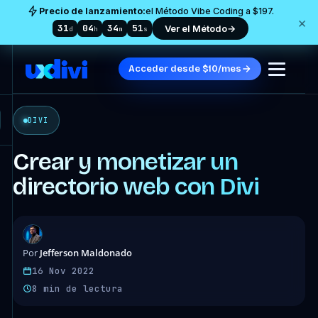
Precio de lanzamiento:
el Método Vibe Coding a $197.
×
31
04
34
48
Ver el Método
→
d
h
m
s
Acceder desde $10/mes
DIVI
Crear y monetizar un
directorio web con Divi
Jefferson Maldonado
Por
16 Nov 2022
8 min de lectura