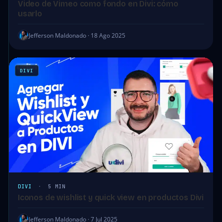
Video de Vimeo como fondo en Divi: cómo
usarlo
Jefferson Maldonado · 18 Ago 2025
DIVI
DIVI
·
5 MIN
Iconos de wishlist y quick view en productos Divi
Jefferson Maldonado · 7 Jul 2025