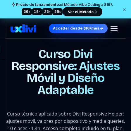
Precio de lanzamiento:
el Método Vibe Coding a $197.
×
30
10
25
31
Ver el Método
→
d
h
m
s
Acceder desde $10/mes
Curso Divi
Responsive: Ajustes
Móvil y Diseño
Adaptable
Curso técnico aplicado sobre Divi Responsive Helper:
ajustes móvil, valores por dispositivo y media queries.
10 clases · 1.4h. Acceso completo incluido en tu plan.