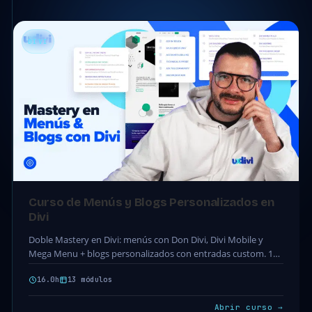
DIVI
Curso de Menús y Blogs Personalizados en
Divi
Doble Mastery en Divi: menús con Don Divi, Divi Mobile y
Mega Menu + blogs personalizados con entradas custom. 13
módulos · 45 clases…
16.0h
13 módulos
Abrir curso →