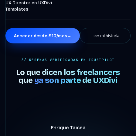
UX Director en UXDivi
Templates
Leer mi historia
Acceder desde $10/mes
→
// RESEÑAS VERIFICADAS EN TRUSTPILOT
Lo que dicen los freelancers
que
ya son parte
de UXDivi
4:07
Enrique Taicea