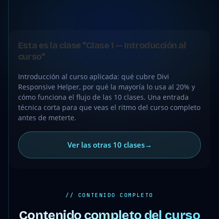
●
CLASE
Esta es la clase "Clase 1 — Introducción al
GRATIS
curso"
Introducción al curso aplicada: qué cubre Divi
Responsive Helper, por qué la mayoría lo usa al 20% y
cómo funciona el flujo de las 10 clases. Una entrada
técnica corta para que veas el ritmo del curso completo
antes de meterte.
Ver las otras 10 clases
→
// CONTENIDO COMPLETO
Contenido completo del curso