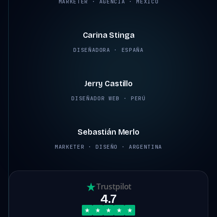
MARKETER · AGENCIA · MÉXICO
2:45
Carina Stinga
DISEÑADORA · ESPAÑA
2:38
Jerry Castillo
DISEÑADOR WEB · PERÚ
2:12
Sebastián Merlo
MARKETER · DISEÑO · ARGENTINA
Trustpilot
4.7