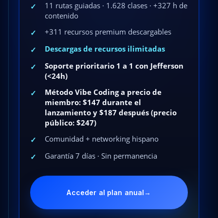
11 rutas guiadas · 1.628 clases · +327 h de
✓
contenido
+311 recursos premium descargables
✓
Descargas de recursos ilimitadas
✓
Soporte prioritario 1 a 1 con Jefferson
✓
(<24h)
Método Vibe Coding a precio de
✓
miembro: $147 durante el
lanzamiento y $187 después (precio
público: $247)
Comunidad + networking hispano
✓
Garantía 7 días · Sin permanencia
✓
Acceder al plan anual
→