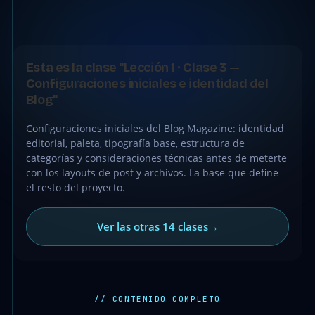
●
CLASE
Esta es la clase "Lección 1 · Clase 3 —
GRATIS
Configuraciones iniciales e identidad del
Blog"
Configuraciones iniciales del Blog Magazine: identidad
editorial, paleta, tipografía base, estructura de
categorías y consideraciones técnicas antes de meterte
con los layouts de post y archivos. La base que define
el resto del proyecto.
Ver las otras 14 clases
→
// CONTENIDO COMPLETO