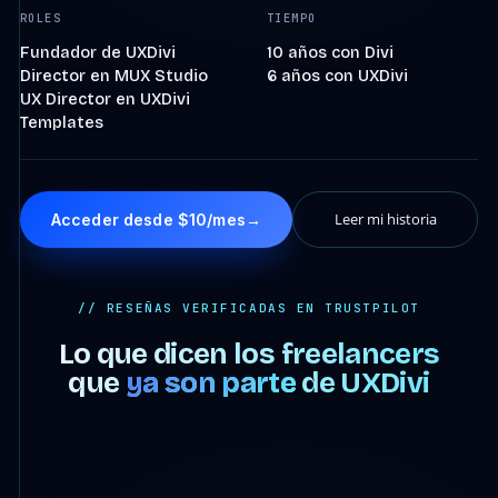
ROLES
TIEMPO
Fundador de UXDivi
10 años con Divi
Director en MUX Studio
6 años con UXDivi
UX Director en UXDivi
Templates
Leer mi historia
Acceder desde $10/mes
→
// RESEÑAS VERIFICADAS EN TRUSTPILOT
Lo que dicen los freelancers
que
ya son parte
de UXDivi
4:07