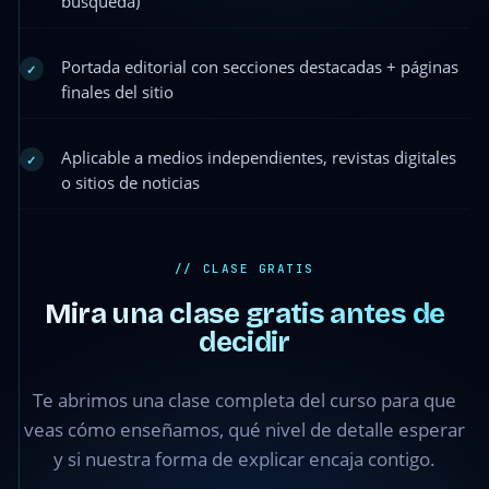
búsqueda)
Portada editorial con secciones destacadas + páginas
✓
finales del sitio
Aplicable a medios independientes, revistas digitales
✓
o sitios de noticias
// CLASE GRATIS
Mira una clase gratis antes de
decidir
Lección 1 · Clase
3 —
Te abrimos una clase completa del curso para que
Configuraciones
iniciales e
veas cómo enseñamos, qué nivel de detalle esperar
identidad del
y si nuestra forma de explicar encaja contigo.
Blog