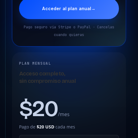
Acceder al plan anual
→
Pago seguro vía Stripe o PayPal · Cancelas
cuando quieras
PLAN MENSUAL
Acceso completo,
sin compromiso anual
$20
/mes
Pago de
$20 USD
cada mes