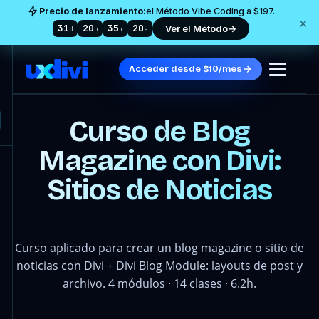
Precio de lanzamiento:
el Método Vibe Coding a $197.
×
31
20
35
17
Ver el Método
→
d
h
m
s
Acceder desde $10/mes
Curso de Blog
Magazine con Divi:
Sitios de Noticias
Curso aplicado para crear un blog magazine o sitio de
noticias con Divi + Divi Blog Module: layouts de post y
archivo. 4 módulos · 14 clases · 6.2h.