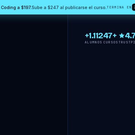
 Coding a $197.
Sube a $247 al publicarse el curso.
TERMINA EN
+
1.112
47
+
4.
ALUMNOS
CURSOS
TRUSTP