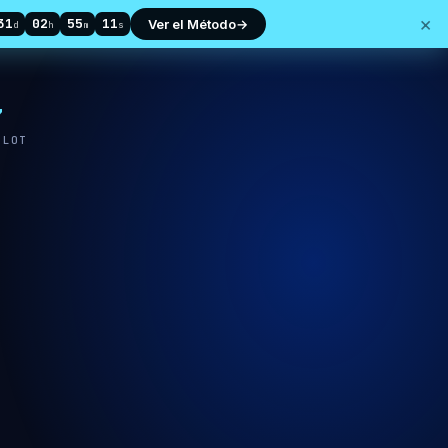
×
31
02
55
10
Ver el Método
→
d
h
m
s
7
ILOT