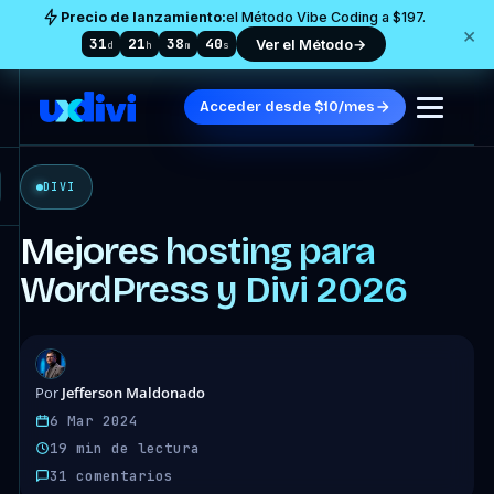
Precio de lanzamiento:
el Método Vibe Coding a $197.
×
31
21
38
39
Ver el Método
→
d
h
m
s
Acceder desde $10/mes
DIVI
Mejores hosting para
WordPress y Divi 2026
Jefferson Maldonado
Por
6 Mar 2024
19 min de lectura
31 comentarios