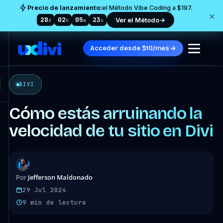
Precio de lanzamiento:
el Método Vibe Coding a $197.
×
28
02
05
20
Ver el Método
→
d
h
m
s
Acceder desde $10/mes
DIVI
Cómo estás arruinando la
velocidad de tu sitio en Divi
Jefferson Maldonado
Por
29 Jul 2024
9 min de lectura