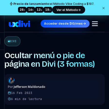
Precio de lanzamiento:
el Método Vibe Coding a $197.
×
28
16
12
16
Ver el Método
→
d
h
m
s
Acceder desde $10/mes
DIVI
Ocultar menú o pie de
página en Divi (3 formas)
Jefferson Maldonado
Por
16 Feb 2023
6 min de lectura