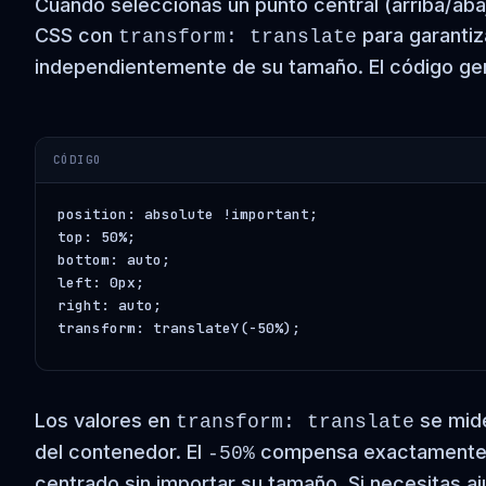
Cuando seleccionas un punto central (arriba/aba
CSS con
para garanti
transform: translate
independientemente de su tamaño. El código gen
CÓDIGO
position: absolute !important;

top: 50%;

bottom: auto;

left: 0px;

right: auto;

transform: translateY(-50%);
Los valores en
se mide
transform: translate
del contenedor. El
compensa exactamente la
-50%
centrado sin importar su tamaño. Si necesitas aj