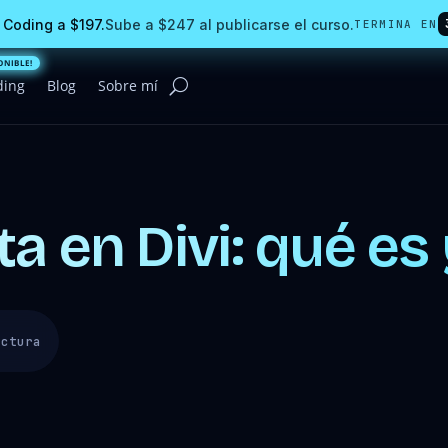
 Coding a $197.
Sube a $247 al publicarse el curso.
TERMINA EN
ding
Blog
Sobre mí
ta en Divi: qué es
ectura