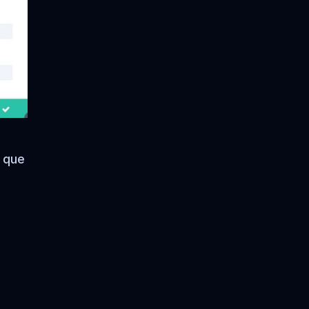
a
e que