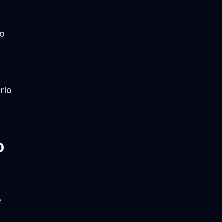
jo
rlo
o
e