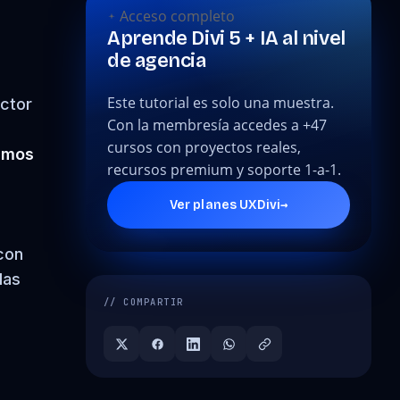
Acceso completo
Aprende Divi 5 + IA al nivel
de agencia
Este tutorial es solo una muestra.
uctor
Con la membresía accedes a +47
cursos con proyectos reales,
camos
recursos premium y soporte 1-a-1.
→
Ver planes UXDivi
 con
las
// COMPARTIR