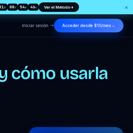
×
31
08
54
45
Ver el Método
→
d
h
m
s
Iniciar sesión
Acceder desde $10/mes
→
$
 y cómo usarla