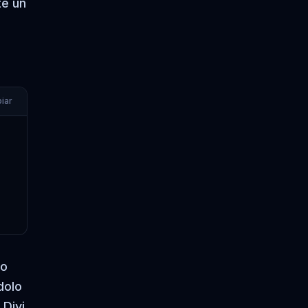
te un
iar
no
dolo
 Divi