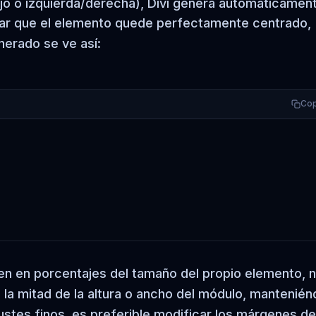
jo o izquierda/derecha), Divi genera automáticamen
zar que el elemento quede perfectamente centrado,
erado se ve así:
Cop
n en porcentajes del tamaño del propio elemento, 
 mitad de la altura o ancho del módulo, mantenién
ustes finos, es preferible modificar los márgenes de