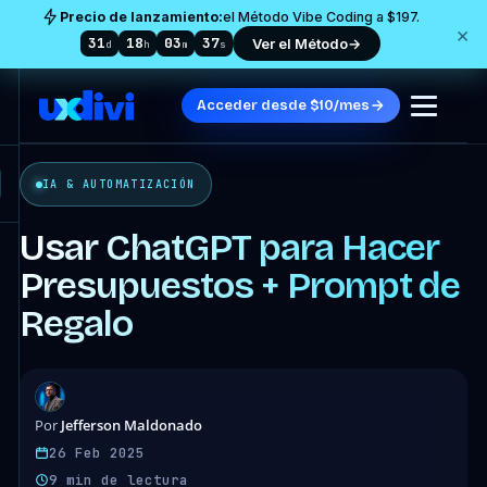
Precio de lanzamiento:
el Método Vibe Coding a $197.
×
31
18
03
35
Ver el Método
→
d
h
m
s
Acceder desde $10/mes
IA & AUTOMATIZACIÓN
Usar ChatGPT para Hacer
Presupuestos + Prompt de
Regalo
Jefferson Maldonado
Por
26 Feb 2025
9 min de lectura