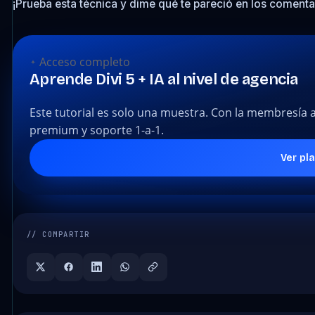
¡Prueba esta técnica y dime qué te pareció en los comenta
Acceso completo
Aprende Divi 5 + IA al nivel de agencia
Este tutorial es solo una muestra. Con la membresía 
premium y soporte 1-a-1.
Ver pl
// COMPARTIR