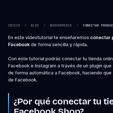
INICIO
/
BLOG
/
WOOCOMMERCE
/
CONECTAR PRODU
CARGANDO VIDEO…
En este videotutorial te enseñaremos
conectar 
Facebook
de forma sencilla y rápida.
Con este tutorial podrás conectar tu tienda on
Facebook e Instagram a través de un plugin que g
de forma automática a Facebook, haciendo que t
de Facebook.
¿Por qué conectar tu
Facebook Shop?