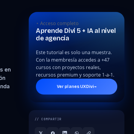
Acceso completo
Aprende Divi 5 + IA al nivel
de agencia
Este tutorial es solo una muestra.
Con la membresía accedes a +47
cursos con proyectos reales,
es en
recursos premium y soporte 1-a-1.
ión
enda
→
Ver planes UXDivi
// COMPARTIR