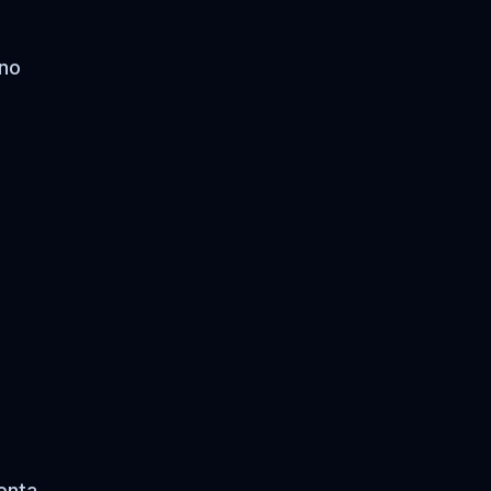
 no
enta