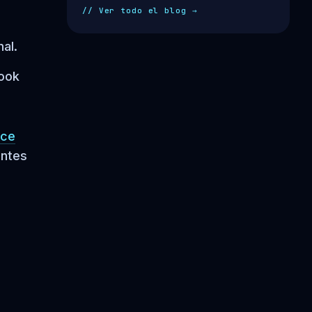
// Ver todo el blog →
al.
ook
rce
entes