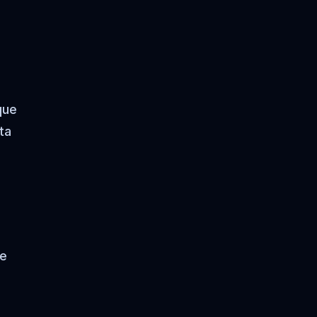
que
ta
de
á