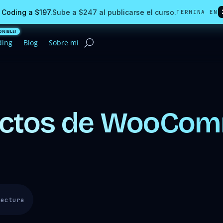
 Coding a $197.
Sube a $247 al publicarse el curso.
TERMINA EN
ding
Blog
Sobre mí
uctos de WooCom
lectura