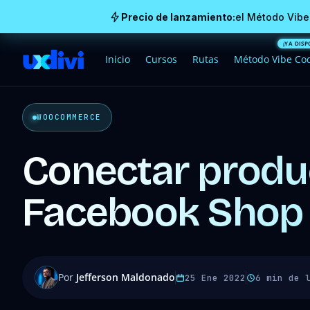
Precio de lanzamiento:
el Método Vibe
Inicio
Cursos
Rutas
Método Vibe Co
WOOCOMMERCE
Conectar prod
Facebook Shop
Por
Jefferson Maldonado
25 Ene 2022
6 min de 