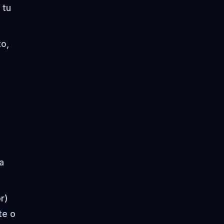
 tu
o,
a
r)
te o