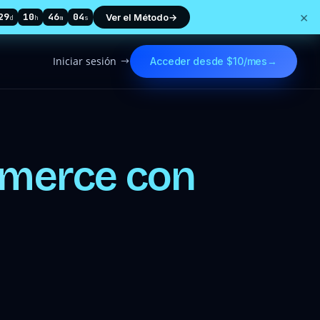
×
29
10
46
03
Ver el Método
→
d
h
m
s
Iniciar sesión
Acceder desde $10/mes
→
$
merce con