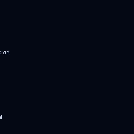
s de
l