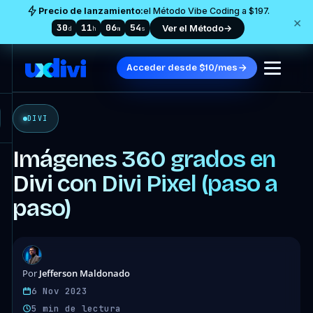
Precio de lanzamiento:
el Método Vibe Coding a $197.
×
30
11
06
52
Ver el Método
→
d
h
m
s
Acceder desde $10/mes
DIVI
Imágenes 360 grados en
Divi con Divi Pixel (paso a
paso)
Jefferson Maldonado
Por
6 Nov 2023
5 min de lectura