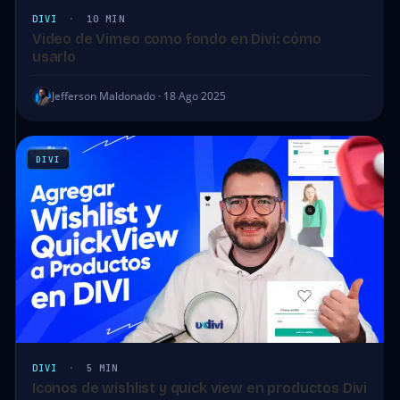
DIVI
·
10 MIN
Video de Vimeo como fondo en Divi: cómo
usarlo
Jefferson Maldonado · 18 Ago 2025
DIVI
DIVI
·
5 MIN
Iconos de wishlist y quick view en productos Divi