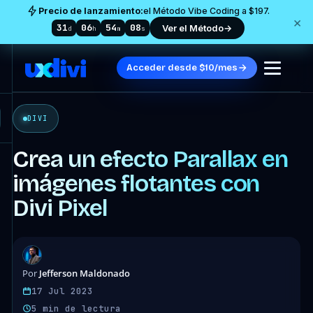
Precio de lanzamiento:
el Método Vibe Coding a $197.
×
31
06
54
06
Ver el Método
→
d
h
m
s
Acceder desde $10/mes
DIVI
Crea un efecto Parallax en
imágenes flotantes con
Divi Pixel
Jefferson Maldonado
Por
17 Jul 2023
5 min de lectura