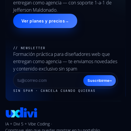
entregan como agencia — con soporte 1-a-1 de
Jefferson Maldonado.
Ver planes y precios
→
// NEWSLETTER
Formación práctica para diseñadores web que
entregan como agencia — te enviamos novedades
y contenido exclusivo sin spam
→
Suscribirme
SIN SPAM · CANCELA CUANDO QUIERAS
IA + Divi 5 + Vibe Coding ·
Construye algo que puedas mostrar en tu portafolio.