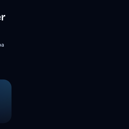
er
pa