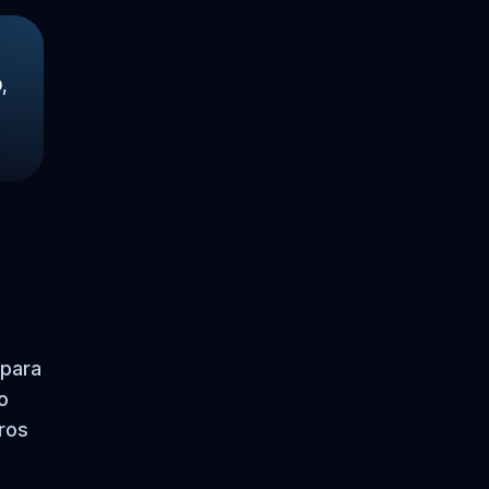
,
 para
o
tros