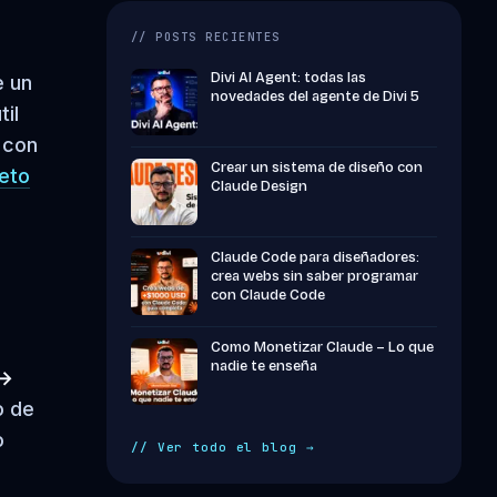
// POSTS RECIENTES
Divi AI Agent: todas las
e un
novedades del agente de Divi 5
til
 con
Crear un sistema de diseño con
eto
Claude Design
Claude Code para diseñadores:
crea webs sin saber programar
con Claude Code
Como Monetizar Claude – Lo que
nadie te enseña
 →
o de
o
// Ver todo el blog →