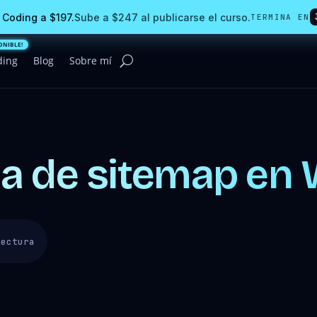
 Coding a $197.
Sube a $247 al publicarse el curso.
TERMINA EN
ding
Blog
Sobre mí
na de sitemap en
lectura