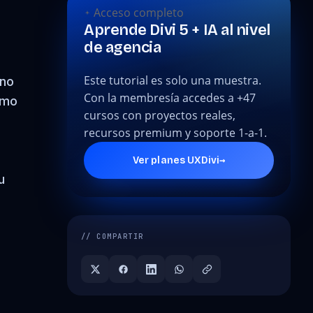
Acceso completo
Aprende Divi 5 + IA al nivel
de agencia
o
Este tutorial es solo una muestra.
 no
Con la membresía accedes a +47
ómo
cursos con proyectos reales,
recursos premium y soporte 1-a-1.
→
Ver planes UXDivi
u
n
// COMPARTIR