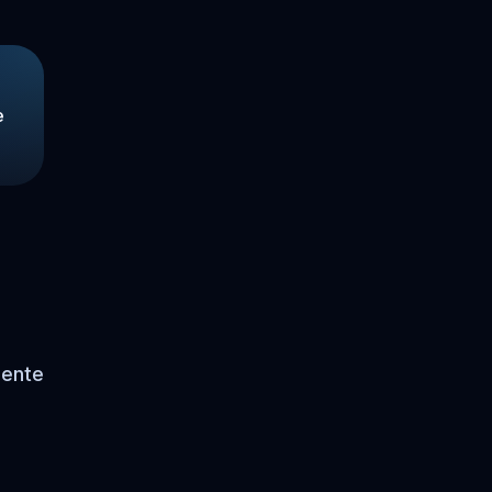
e
mente