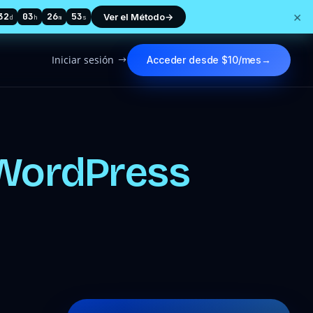
×
32
03
26
51
Ver el Método
→
d
h
m
s
Iniciar sesión
Acceder desde $10/mes
→
$
 WordPress