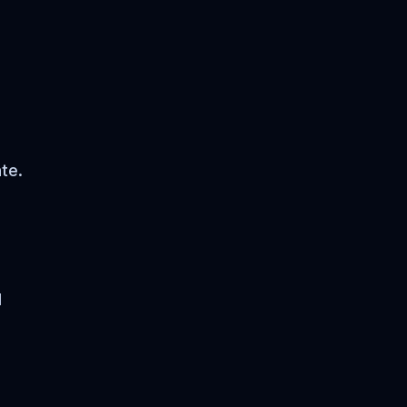
te.
l