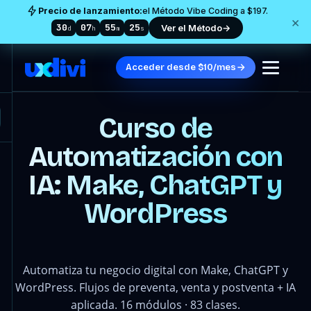
Precio de lanzamiento:
el Método Vibe Coding a $197.
×
30
07
55
21
Ver el Método
→
d
h
m
s
Acceder desde $10/mes
Curso de
Automatización con
IA: Make, ChatGPT y
WordPress
Automatiza tu negocio digital con Make, ChatGPT y
WordPress. Flujos de preventa, venta y postventa + IA
aplicada. 16 módulos · 83 clases.