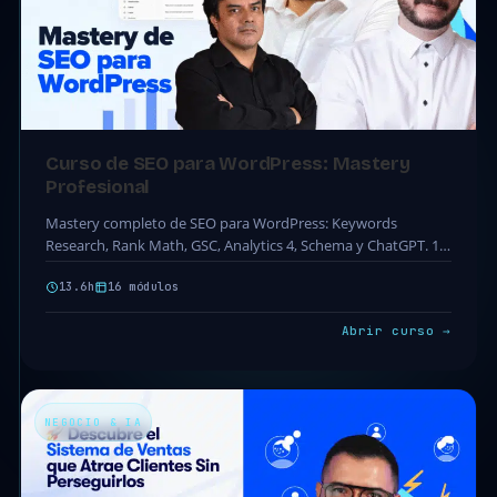
Curso de SEO para WordPress: Mastery
Profesional
Mastery completo de SEO para WordPress: Keywords
Research, Rank Math, GSC, Analytics 4, Schema y ChatGPT. 16
módulos · 142 clases · 13.6h. Acceso…
13.6h
16 módulos
Abrir curso →
NEGOCIO & IA