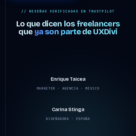
// RESEÑAS VERIFICADAS EN TRUSTPILOT
Lo que dicen los freelancers
que
ya son parte
de UXDivi
4:07
Enrique Taicea
MARKETER · AGENCIA · MÉXICO
2:45
Carina Stinga
DISEÑADORA · ESPAÑA
2:38