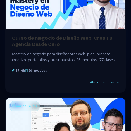
Curso de Negocio de Diseño Web: Crea Tu
Agencia Desde Cero
Mastery de negocio para diseñadores web: plan, proceso
creativo, portafolios y presupuestos. 26 módulos · 77 clases ·
13.4h. Acceso completo incluido en tu…
13.4h
26 módulos
Abrir curso →
NEGOCIO & IA