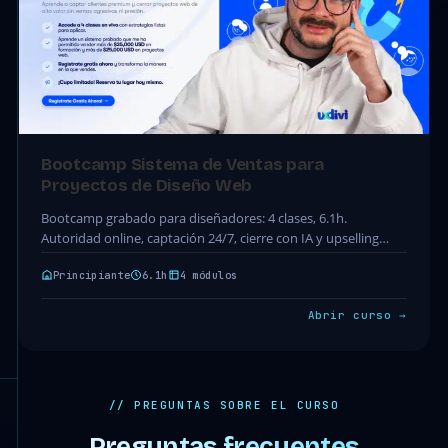
Bootcamp Sistema de Ventas para
Proyectos de Diseño Web
Bootcamp grabado para diseñadores: 4 clases, 6.1h.
Autoridad online, captación 24/7, cierre con IA y upselling
para proyectos de diseño web. Acceso completo incluido…
Principiante
6.1h
4 módulos
Abrir curso →
// PREGUNTAS SOBRE EL CURSO
Preguntas frecuentes