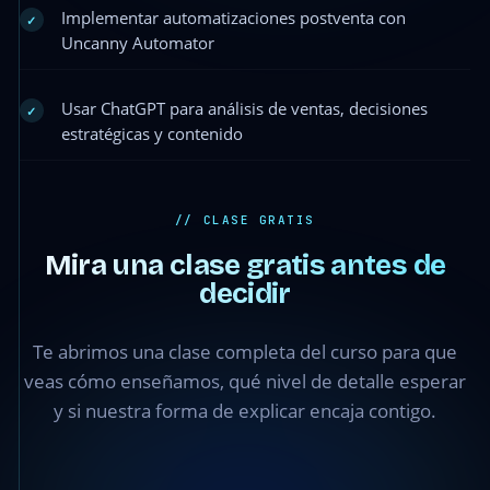
Implementar automatizaciones postventa con
✓
Uncanny Automator
Usar ChatGPT para análisis de ventas, decisiones
✓
estratégicas y contenido
// CLASE GRATIS
Mira una clase gratis antes de
decidir
Módulo 1 ·
Clase 1.3 —
Te abrimos una clase completa del curso para que
Cómo
estructurar
veas cómo enseñamos, qué nivel de detalle esperar
un buen
y si nuestra forma de explicar encaja contigo.
prompt