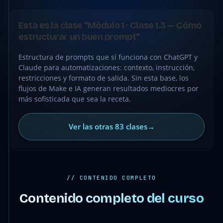
●
CLASE
Esta es la clase "Módulo 1 · Clase 1.3 — Cómo
GRATIS
estructurar un buen prompt"
Estructura de prompts que sí funciona con ChatGPT y
Claude para automatizaciones: contexto, instrucción,
restricciones y formato de salida. Sin esta base, los
flujos de Make e IA generan resultados mediocres por
más sofisticada que sea la receta.
Ver las otras 83 clases
→
// CONTENIDO COMPLETO
Contenido completo del curso