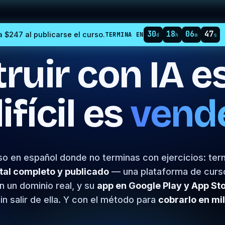
30
18
06
45
 $247 al publicarse el curso.
TERMINA EN
d
h
m
s
ruir con IA es 
ifícil es
vende
rso en español donde no terminas con ejercicios: ter
tal completo y publicado
— una plataforma de curs
en un dominio real, y su
app en Google Play y App St
n salir de ella. Y con el método para
cobrarlo en mi