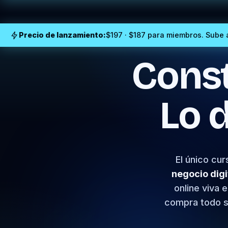
Precio de lanzamiento:
$197 · $187 para miembros. Sube a
Const
Lo d
El único cu
negocio digi
online viva 
compra todo si