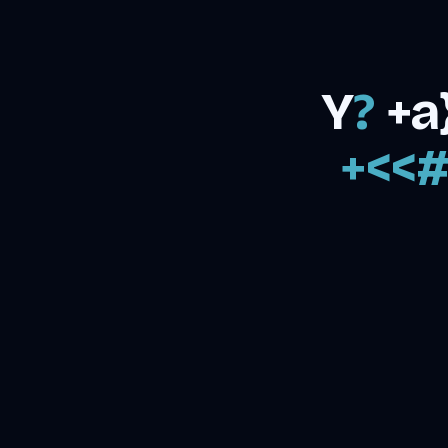
Y
!
>
#
—
+
?