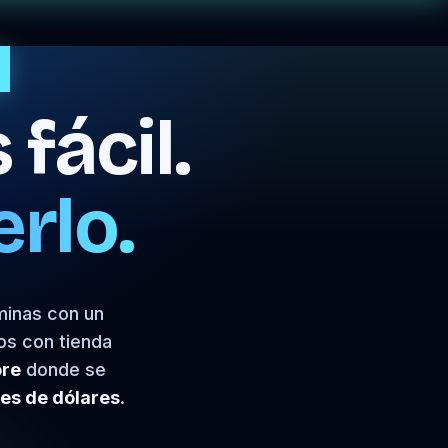
fácil.
rlo.
minas con un
os con tienda
ore
donde se
les de dólares
.