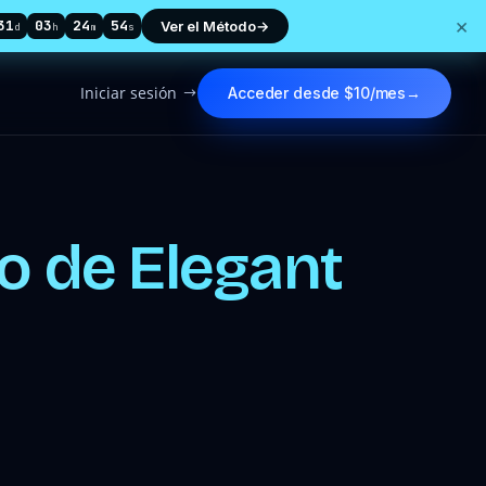
×
31
03
24
52
Ver el Método
→
d
h
m
s
Iniciar sesión
Acceder desde $10/mes
→
$
io de Elegant