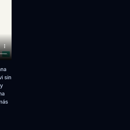
ana
i sin
 y
na
 más