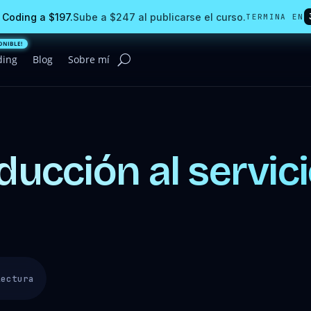
 Coding a $197.
Sube a $247 al publicarse el curso.
TERMINA EN
ding
Blog
Sobre mí
oducción al servic
lectura