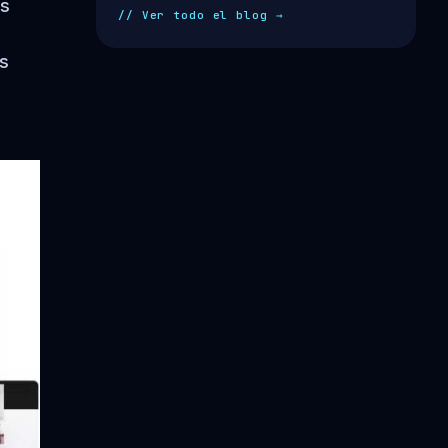
es
// Ver todo el blog →
Es