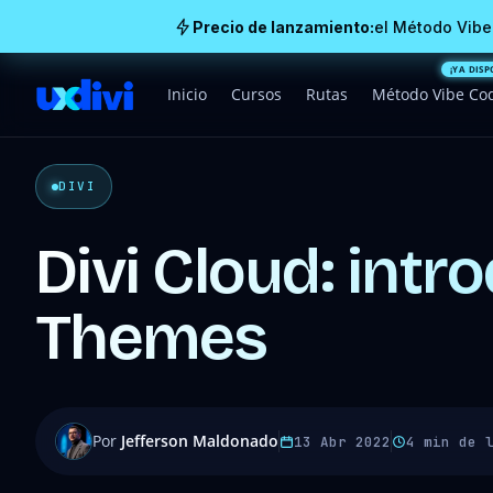
Precio de lanzamiento:
el Método Vibe
Inicio
Cursos
Rutas
Método Vibe Co
DIVI
Divi Cloud: intr
Themes
Por
Jefferson Maldonado
13 Abr 2022
4 min de 