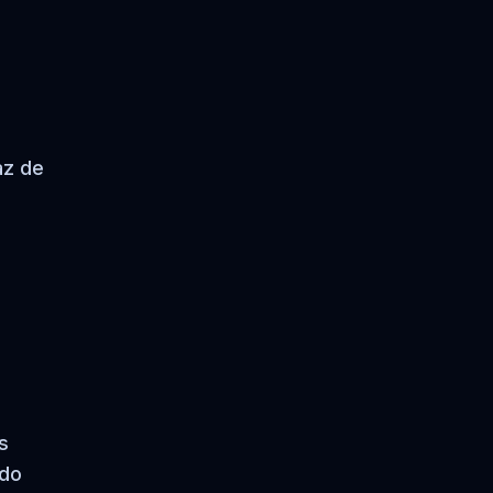
az de
s
ido