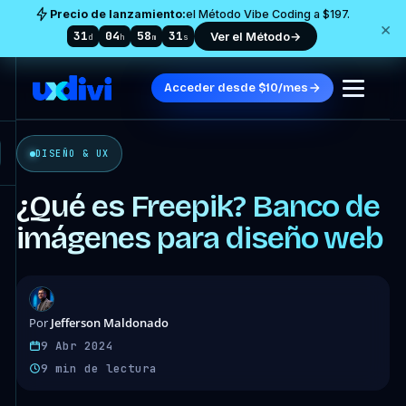
Precio de lanzamiento:
el Método Vibe Coding a $197.
×
31
04
58
28
Ver el Método
→
d
h
m
s
Acceder desde $10/mes
DISEÑO & UX
¿Qué es Freepik? Banco de
imágenes para diseño web
Jefferson Maldonado
Por
9 Abr 2024
9 min de lectura