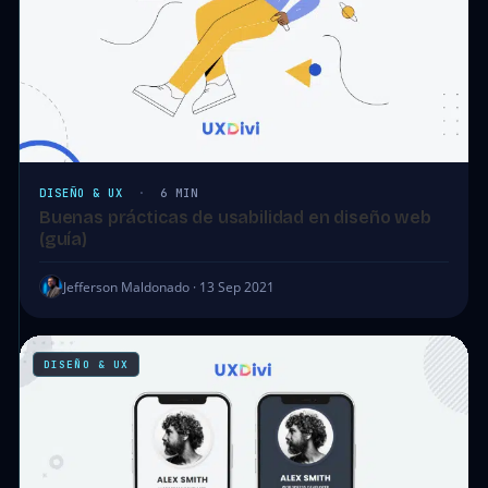
DISEÑO & UX
·
6 MIN
Buenas prácticas de usabilidad en diseño web
(guía)
Jefferson Maldonado · 13 Sep 2021
DISEÑO & UX