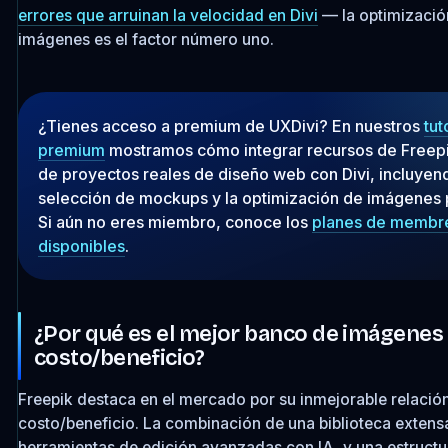
errores que arruinan la velocidad en Divi
— la optimizació
imágenes es el factor número uno.
¿Tienes acceso a premium de UXDivi? En nuestros
tut
premium
mostramos cómo integrar recursos de Freepi
de proyectos reales de diseño web con Divi, incluyend
selección de mockups y la optimización de imágenes 
Si aún no eres miembro, conoce los
planes de membr
disponibles
.
¿Por qué es el mejor banco de imágenes
costo/beneficio?
Freepik destaca en el mercado por su inmejorable relació
costo/beneficio. La combinación de una biblioteca extensa
herramientas de edición avanzadas con IA, y una estructu