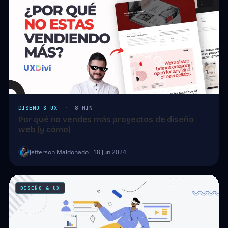
DISEÑO & UX
·
8 MIN
Por qué no vendes más proyectos de diseño
web (y cómo)
Jefferson Maldonado · 18 Jun 2024
DISEÑO & UX