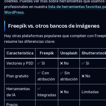
clientes. Puedes ver más sobre herramientas que usamos
profesionales en nuestra
lista de herramientas favoritas p
WordPress
.
Freepik vs. otros bancos de imágenes
Hay otras plataformas populares que compiten con Freepik
resume las diferencias clave:
Característica
Freepik
Unsplash
Shutterstoc
Vectores y PSD
✅ Sí
❌ No
✅ Sí
✅ Con
✅ Sin
Plan gratuito
❌ No
atribución
atribución
Herramientas
✅
❌ No
Limitadas
de IA
Integradas
Precio