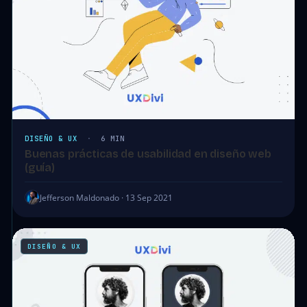
DISEÑO & UX
·
6 MIN
Buenas prácticas de usabilidad en diseño web
(guía)
Jefferson Maldonado · 13 Sep 2021
DISEÑO & UX