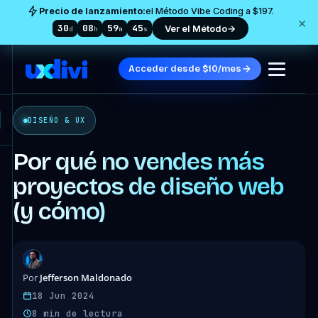
Precio de lanzamiento:
el Método Vibe Coding a $197.
×
30
08
59
43
Ver el Método
→
d
h
m
s
Acceder desde $10/mes
DISEÑO & UX
Por qué no vendes más
proyectos de diseño web
(y cómo)
Jefferson Maldonado
Por
18 Jun 2024
8 min de lectura