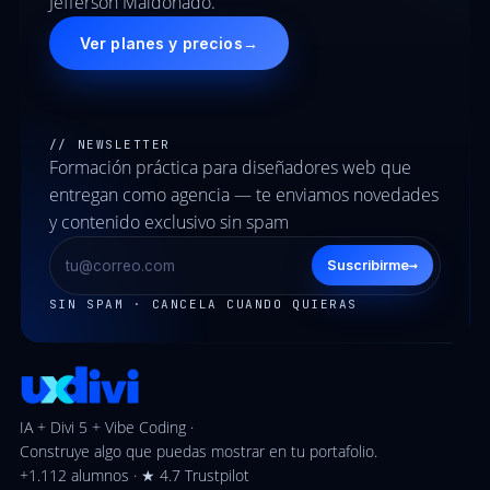
Jefferson Maldonado.
Ver planes y precios
→
// NEWSLETTER
Formación práctica para diseñadores web que
entregan como agencia — te enviamos novedades
y contenido exclusivo sin spam
→
Suscribirme
SIN SPAM · CANCELA CUANDO QUIERAS
IA + Divi 5 + Vibe Coding ·
Construye algo que puedas mostrar en tu portafolio.
+1.112 alumnos · ★ 4.7 Trustpilot