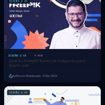
DISEÑO & UX
DISEÑO & UX
·
9 MIN
¿Qué es Freepik? Banco de imágenes para
diseño web
Jefferson Maldonado · 9 Abr 2024
DISEÑO & UX