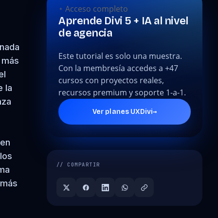
Acceso completo
Aprende Divi 5 + IA al nivel
de agencia
 nada
Este tutorial es solo una muestra.
s más
Con la membresía accedes a +47
el
cursos con proyectos reales,
 la
recursos premium y soporte 1-a-1.
nza
→
Ver planes UXDivi
den
 los
// COMPARTIR
ema
o más