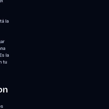
el
tá la
gar
ana
Es la
n tu
on
es