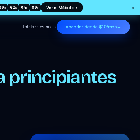
×
30
02
03
58
Ver el Método
→
d
h
m
s
Iniciar sesión
Acceder desde $10/mes
→
$
a principiantes