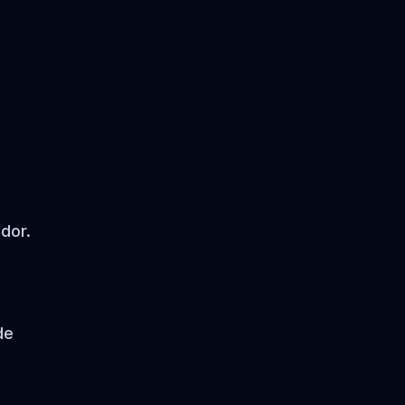
dor.
de