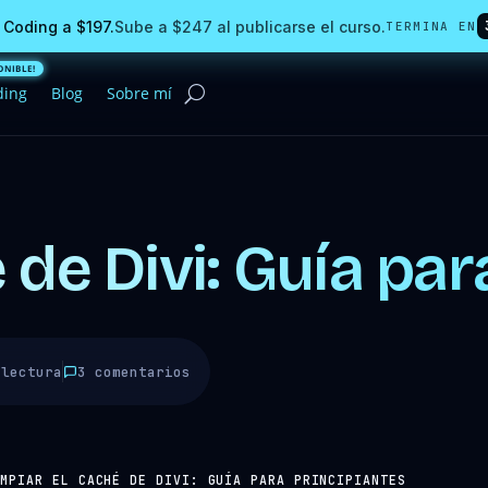
 Coding a $197.
Sube a $247 al publicarse el curso.
TERMINA EN
ding
Blog
Sobre mí
 de Divi: Guía par
 lectura
3 comentarios
IMPIAR EL CACHÉ DE DIVI: GUÍA PARA PRINCIPIANTES