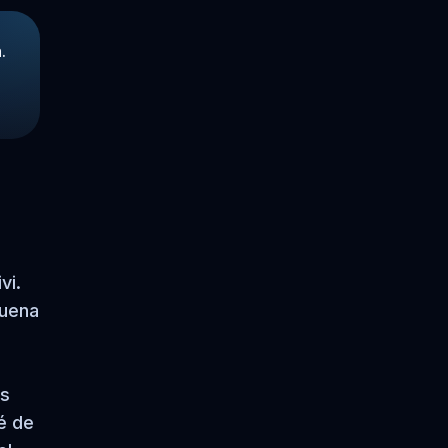
.
vi.
buena
ás
é de