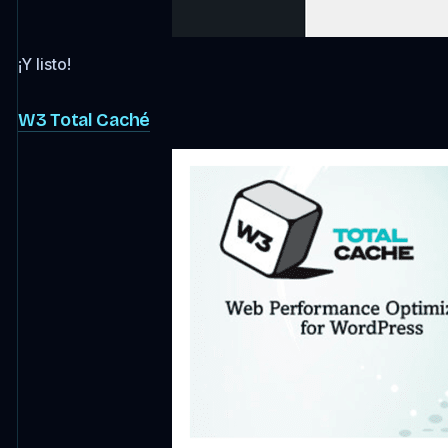
¡Y listo!
W3 Total Caché