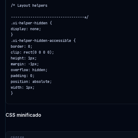
/* Layout helpers

----------------------------------*/

.ui-helper-hidden {

display: none;

}

.ui-helper-hidden-accessible {

border: 0;

clip: rect(0 0 0 0);

height: 1px;

margin: -1px;

overflow: hidden;

padding: 0;

position: absolute;

width: 1px;

}
CSS minificado
CÓDIGO