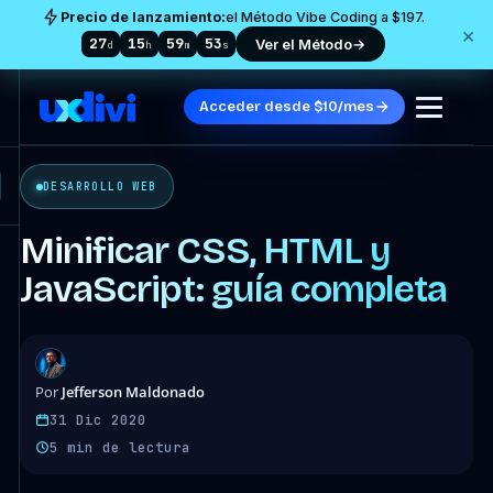
Precio de lanzamiento:
el Método Vibe Coding a $197.
×
27
15
59
51
Ver el Método
→
d
h
m
s
Acceder desde $10/mes
DESARROLLO WEB
Minificar CSS, HTML y
JavaScript: guía completa
Jefferson Maldonado
Por
31 Dic 2020
5 min de lectura