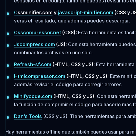
espacios en el código; también puedes revisar los er
C
ssminifier.com
y
javascript-minifier.com
(CSS y JS
verás el resultado, que además puedes descargar.
Csscompressor.net
(CSS):
Esta herramienta es fácil 
Jscompress.com
(JS):
Con esta herramienta puedes c
combinar los archivos en uno solo.
Refresh-sf.com
(HTML, CSS y JS):
Esta herramienta 
Htmlcompressor.com
(HTML, CSS y JS):
Este minifi
además revisar el código para corregir errores.
Minifycode.com
(HTML, CSS y JS):
Con esta herramie
la función de comprimir el código para hacerlo más fác
Dan’s Tools
(CSS y JS): Tiene herramientas para amb
Hay herramientas offline que también puedes usar para min